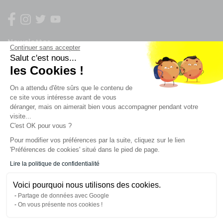
Newsletter
Continuer sans accepter
Salut c'est nous...
Enregistrez vous à la newsletter
les Cookies !
Restez à l'actualité sur nos produits et les offres du
On a attendu d'être sûrs que le contenu de
moment
ce site vous intéresse avant de vous
déranger, mais on aimerait bien vous accompagner pendant votre
visite...
C'est OK pour vous ?
NOS SERVICES
Pour modifier vos préférences par la suite, cliquez sur le lien
'Préférences de cookies' situé dans le pied de page.
INFORMATIONS
Lire la politique de confidentialité
Voici pourquoi nous utilisons des cookies.
CONTACT
Partage de données avec Google
On vous présente nos cookies !