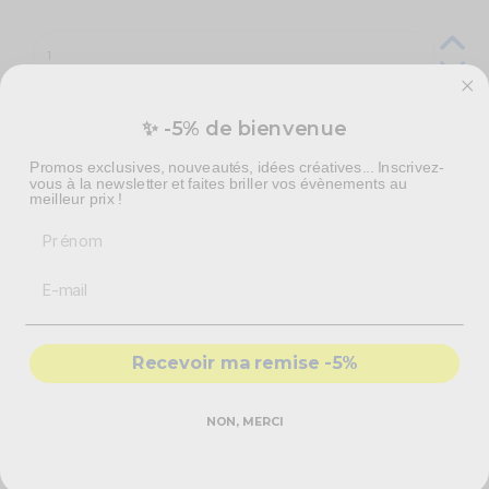
✨ -5% de bienvenue
Livraison à domicile :
Mercredi 12 Août 2026
Promos exclusives, nouveautés, idées créatives... Inscrivez-
Colissimo Points de retrait :
Jeudi 13 Août 2026
vous à la newsletter et faites briller vos évènements au
meilleur prix !
Livraison express en 48h :
Mercredi 12 Août 2026
Prénom
Caractéristiques techniques
Support en plastique
Recevoir ma remise -5%
Pack de 24
Couleur : rose
Hauteur des bougies : 14,6 cm
NON, MERCI
Vous aimerez aussi