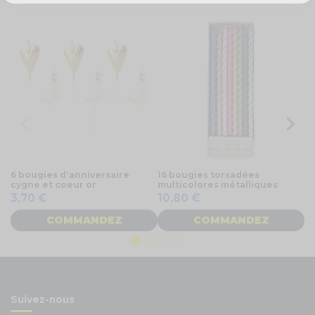
6 bougies d'anniversaire
16 bougies torsadées
Bo
cygne et coeur or
multicolores métalliques
r
3,70 €
10,80 €
0
COMMANDEZ
COMMANDEZ
Suivez-nous