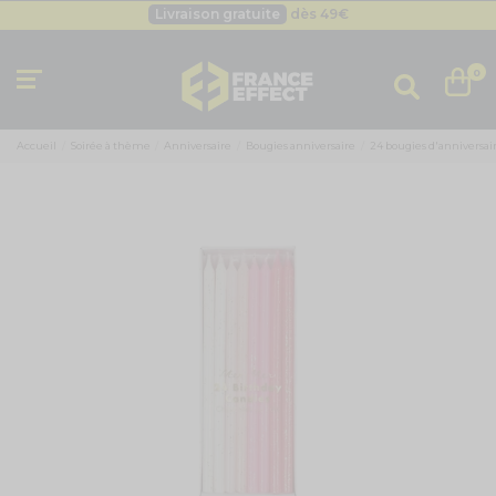
Livraison gratuite
dès 49
€
Besoin d'un devis pro ?
Cliquez ici
Livraison gratuite
dès 49
€
0
Accueil
Soirée à thème
Anniversaire
Bougies anniversaire
24 bougies d'anniversair