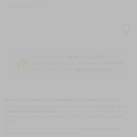
Dimensions : 30 cm
Livraison à domicile :
Mardi 11 Août 2026
Colissimo Points de retrait :
Mercredi 12 Août 2026
Livraison express en 48h :
Mardi 11 Août 2026
Osez les ballons de baudruche Vert Pastel 30 cm !
Visualisez une
élégante réception
printanière où les 50
ballons de
baudruche vert pastel
de 30 cm, compatibles avec l'hélium et l'air,
sont soigneusement assemblés pour former un magnifique bouquet
aérien.
Accrochés à des rubans assortis, ils créent un spectacle enchanteur,
évoquant une ambiance fraîche et vivante.