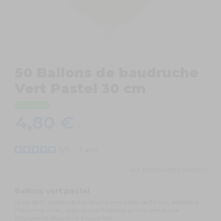
50 Ballons de baudruche
Vert Pastel 30 cm
En stock
4,80 €
TTC
5
/
5
-
1
avis
Ref.
50095 (VERT PASTEL)
Ballons vert pastel
Le lot de 50 ballons de baudruche vert pastel de 30 cm, adaptés à
l'hélium et à l'air, apporte une fraîcheur printanière et une
polyvalence décorative à toute fête.