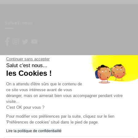
Suivez-nous
Newsletter
Continuer sans accepter
Salut c'est nous...
Enregistrez vous à la newsletter
les Cookies !
Restez à l'actualité sur nos produits et les offres du
On a attendu d'être sûrs que le contenu de
moment
ce site vous intéresse avant de vous
déranger, mais on aimerait bien vous accompagner pendant votre
visite...
C'est OK pour vous ?
NOS SERVICES
Pour modifier vos préférences par la suite, cliquez sur le lien
'Préférences de cookies' situé dans le pied de page.
INFORMATIONS
Lire la politique de confidentialité