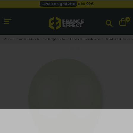
Livraison gratuite
dès 49
€
Besoin d'un devis pro ?
Cliquez ici
Livraison gratuite
dès 49
€
0
Accueil
Articles de fête
Ballon gonflable
Ballons de baudruche
50 Ballons de baudr