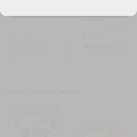
mais les 10€ (prix de la 
4
étoiles
0
livraison express) n'auraient
pas dû être 
...
3
étoiles
0
voir plus
2
étoiles
0
1
étoile
0
Avis du
06/01/2026
, suite à u
expérience du
31/12/2025
par
Celine C.
Trier les avis
Utile
(0)
Signaler
Vous aimerez aussi