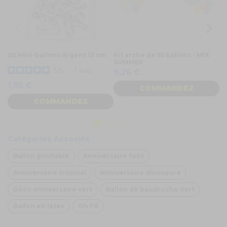
20 Mini-ballons Argent 13 cm
Kit arche de 55 ballons - MIX
50
SUMMER
pi
5
/
5
-
1
avis
9,26 €
1,95 €
COMMANDEZ
4
COMMANDEZ
Catégories Associés
Ballon gonflable
Anniversaire foot
Anniversaire tropical
Anniversaire dinosaure
Déco anniversaire vert
Ballon de baudruche Vert
Ballon en latex
Oh FX