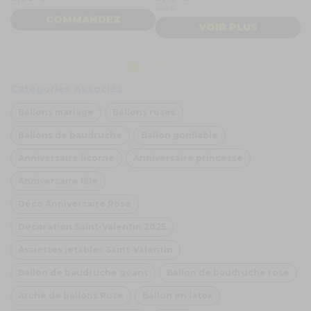
6,60 €
COMMANDEZ
3
VOIR PLUS
Catégories Associés
Ballons mariage
Ballons roses
Ballons de baudruche
Ballon gonflable
Anniversaire licorne
Anniversaire princesse
Anniversaire fille
Déco Anniversaire Rose
Décoration Saint-Valentin 2025
Assiettes jetables Saint-Valentin
Ballon de baudruche géant
Ballon de baudruche rose
Arche de ballons Rose
Ballon en latex