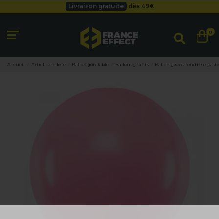
Livraison gratuite
dès 49
€
Besoin d'un devis pro ?
Cliquez ici
Livraison gratuite
dès 49
€
0
Accueil
Articles de fête
Ballon gonflable
Ballons géants
Ballon géant rond rose paste