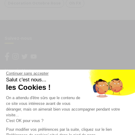
Décoration Octobre Rose
Oh FX
Suivez-nous
Newsletter
Continuer sans accepter
Salut c'est nous...
les Cookies !
Enregistrez vous à la newsletter
Restez à l'actualité sur nos produits et les offres du
On a attendu d'être sûrs que le contenu de
moment
ce site vous intéresse avant de vous
déranger, mais on aimerait bien vous accompagner pendant votre
visite...
C'est OK pour vous ?
NOS SERVICES
Pour modifier vos préférences par la suite, cliquez sur le lien