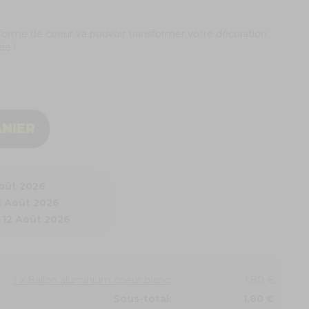
forme de coeur va pouvoir transformer votre décoration
ée !
ANIER
Août 2026
3 Août 2026
 12 Août 2026
1 x Ballon aluminium coeur blanc:
1,80 €
Sous-total:
1,80 €