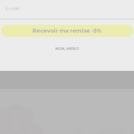
-
Solutions
conformes & sécurisés
 le
ballon coeur
vont pouvoir ajouter une touche de romantisme et
- Accompagnement par nos
experts
iste de danse !
Recevoir ma remise -5%
. Pour petits et grands, ce
ballon en aluminium
vont pouvoir du
a également pouvoir être utilisé pour vos photographies de groupe
DEMANDER MON DEVIS PRO
NON, MERCI
Réponse rapide - sans engagement