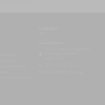
S
CONTACT
France Effect
433 rue Phare de Roquerols
ZI les Eaux Blanches
identialité
34200 SETE
ractation
+33 9 78 45 23 78
ées personnelles
Nous contacter par mail
ation
férences en matière
s réglementations. Personnalisez vos préférences pour contrôle