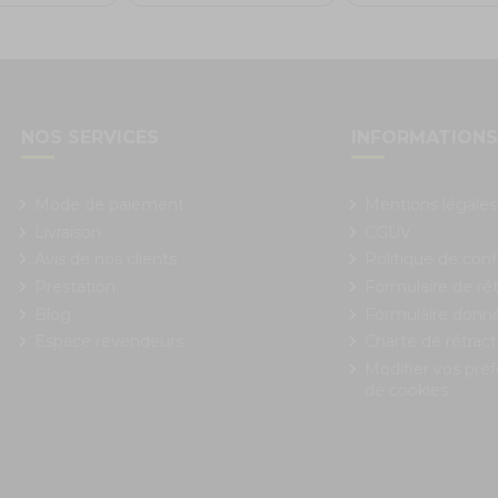
NOS SERVICES
INFORMATION
Mode de paiement
Mentions légales
Livraison
CGUV
Avis de nos clients
Politique de conf
Prestation
Formulaire de rét
Blog
Formulaire donn
Espace revendeurs
Charte de rétract
Modifier vos pré
de cookies
 Options
ètres de confidentialité, en garantissant la conformité avec le