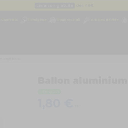
Livraison gratuite
dès 49
€
Besoin d'un devis pro ?
Cliquez ici
Confettis
Fumigène
Poudres Holi
Articles de fête
Livraison gratuite
dès 49
€
m coeur blanc
Ballon aluminium
En stock
1,80 €
TTC