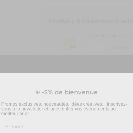
Produits fréquemment ach
Bouteille helium 30 b
29,90 €
Bouteille hélium 50 b
48,90 €
Vous préparez un événement ?
✨ -5% de bienvenue
vis personnalisé pour vos besoins en effets spécia
pyrotechnie et mise en scène.
Promos exclusives, nouveautés, idées créatives... Inscrivez-
vous à la newsletter et faites briller vos évènements au
meilleur prix !
Prénom
-
Recommandations
produits adaptés