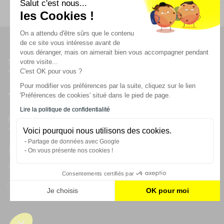
Salut c'est nous...
les Cookies !
On a attendu d'être sûrs que le contenu
de ce site vous intéresse avant de
vous déranger, mais on aimerait bien vous accompagner pendant
Suivez-nous
votre visite...
C'est OK pour vous ?
Pour modifier vos préférences par la suite, cliquez sur le lien
'Préférences de cookies' situé dans le pied de page.
Lire la politique de confidentialité
Newsletter
Voici pourquoi nous utilisons des cookies.
Partage de données avec Google
Enregistrez vous à la newsletter
On vous présente nos cookies !
Restez à l'actualité sur nos produits et les offres du moment
Consentements certifiés par
Je choisis
OK pour moi
Plateforme de Gestion du Consentement : Personnalisez vos
Axeptio consent
Notre plateforme vous permet d'adapter et de gérer vos param