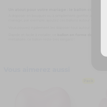
Un atout pour votre mariage : le ballon coeur !
À disposer en bouquet ou à simplement gonfler à l'hélium,
mariage, par exemple, ajoutez ces ballons autour de votre p
Vous pouvez également les disposer tout autour des tables
Rapide et facile à installer, ce
ballon en forme de coeur
v
métallisée, ce ballon reste très élégant !
Vous aimerez aussi
Pack