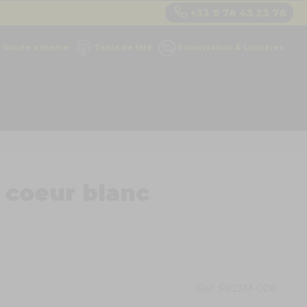
+33 9 78 45 23 78
Soirée à thème
Table de fête
Sonorisation & Lumières
 coeur blanc
Ref.
FB23M-008