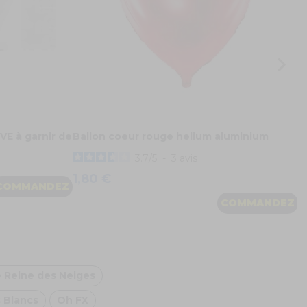
VE à garnir de
Ballon coeur rouge helium aluminium
3.7
/
5
-
3
avis
1,80 €
COMMANDEZ
COMMANDEZ
e Reine des Neiges
 Blancs
Oh FX