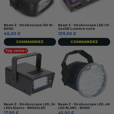
Beam Z - Stroboscope 150 W -
Beam Z - Stroboscope LED UV
BS150
24x3W Lumière noire
46,00 €
109,00 €
COMMANDEZ
COMMANDEZ
Top vente !
Beam Z - Stroboscope LED, 24
Beam Z - Stroboscope LED, 48
LEDs blancs - BMS24LED
LED BLANC - BSS50
17,00 €
45,00 €