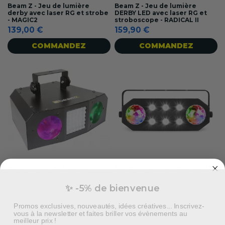
Beam Z - Jeu de lumière
Beam Z - Jeu de lumière
derby avec laser RG et strobe
DERBY LED avec laser RG et
- MAGIC2
stroboscope - RADICAL II
139,00 €
159,90 €
COMMANDEZ
COMMANDEZ
Beam Z - Jeu de lumière
Beam Z - Jeu de lumière Effet
DOUBLE MOONFLOWER avec
2-en-1 STROBEMOON
strobe - URANUS LED
89,95 €
✨ -5% de bienvenue
109,90 €
COMMANDEZ
Promos exclusives, nouveautés, idées créatives... Inscrivez-
COMMANDEZ
vous à la newsletter et faites briller vos évènements au
meilleur prix !