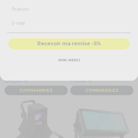
Prénom
Recevoir ma remise -5%
NON, MERCI
Beam Z - Jeu de lumière Effet
Beam Z - Jeu de lumière
led avec laser et strobe
GOBO DERBY avec UV et
Multibox
strobe
249,00 €
179,00 €
COMMANDEZ
COMMANDEZ