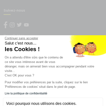
Suivez-nous
Newsletter
Continuer sans accepter
Salut c'est nous...
Enregistrez vous à la newsletter
les Cookies !
Restez à l'actualité sur nos produits et les offres du
On a attendu d'être sûrs que le contenu de
moment
ce site vous intéresse avant de vous
déranger, mais on aimerait bien vous accompagner pendant votre
visite...
C'est OK pour vous ?
NOS SERVICES
Pour modifier vos préférences par la suite, cliquez sur le lien
'Préférences de cookies' situé dans le pied de page.
INFORMATIONS
Lire la politique de confidentialité
Voici pourquoi nous utilisons des cookies.