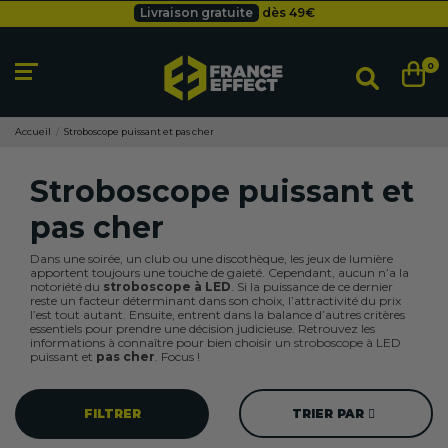
Livraison gratuite
dès 49
€
Besoin d'un devis pro ?
Cliquez ici
Livraison gratuite
dès 49
€
0
Accueil
Stroboscope puissant et pas cher
Stroboscope puissant et
pas cher
Dans une soirée, un club ou une discothèque, les jeux de lumière
apportent toujours une touche de gaieté. Cependant, aucun n’a la
notoriété du
stroboscope à LED
. Si la puissance de ce dernier
reste un facteur déterminant dans son choix, l’attractivité du prix
l’est tout autant. Ensuite, entrent dans la balance d’autres critères
essentiels pour prendre une décision judicieuse. Retrouvez les
informations à connaître pour bien choisir un
stroboscope
à LED
puissant et
pas cher
. Focus !
FILTRER
TRIER PAR