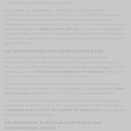
l’impression que ce dernier est immobile.
Pour piloter un stroboscope, l’utilisateur a le choix entre une
télécommande, un contrôleur DMX et un curseur intégré. Si certaines
caractéristiques sont communes à tous les modèles, d’autres sont
spécifiques à des références bien définies. Ainsi, en fonction du strobo que
vous choisissez pour
égayer votre soirée
, il sera ou non possible de
régler la vitesse. De même, certains modèles vous permettent d’ajuster la
puissance et la sensibilité à la musique, tandis que d’autres n’offrent pas
cette possibilité.
Les particularités d’un stroboscope à LED
Le stroboscope à LED fait l’unanimité auprès des amateurs et
professionnels friands du monde de la nuit. En plus de les rendre plus
amusantes, il apporte de l’attrait dans vos soirées. Les éclairages LED sont
réputés pour leur
faible consommation énergétique
. Malgré cela,
ils sont en mesure de fournir un puissant éclairage.
Le prix varie en fonction du modèle que vous choisissez. Les références
d’entrée de gamme coûtent moins de 15 euros. Ce type d’appareil (
Mini
stroboscope
) est parfait pour animer vos propres soirées disco.
Contrairement aux éclairages traditionnels, les lumières LED dégagent
une faible quantité de chaleur. Vous pouvez placer votre stroboscope à
n’importe quel endroit de la pièce de réception
, sans mettre en
péril la sécurité de vos invités.
Stroboscopes à LED puissant et pas cher :
comment bien choisir ?