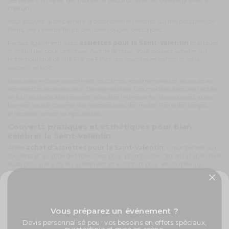
des ballons en latex, des ballons de baudruche et des ballons gonflés à
l'hélium.
Vous pouvez aussi parfaire la décoration en misant sur des bouquets de
fleurs, des vases de fleurs, des roses rouges, des tulipes...
Pensez également à des
assiettes pour la Saint-Valentin
pratiques
et originales pour optimiser l'art de la table. Vous pouvez acheter sur
notre boutique de fête France Effect des assiettes en carton et de la
vaisselle jetable.
Vous avez le choix concernant les formes, les dimensions et les couleurs
des assiettes écologiques et biodégradables. Des modèles avec des motifs
de feuilles tropicales peuvent alors être intéressants. Vous pouvez aussi
tomber sous le charme des assiettes avec des motifs Reine des Neiges,
princesses, cœurs rouges, étoiles...
Couverts pratiques et esthétiques pour bien
célébrer la Saint-Valentin
Après
achat d'assiettes pour la Saint-Valentin
, il faut penser aux
couverts et au linge de table. C'est pour promouvoir l'art de la table mais
aussi pour garantir le ravissement et le confort pour les couples qui
viennent pour la célébration de la fête des amoureux.
Pensez à l'achat sur France Effect de nappes de table en papier afin de
mieux veiller à la protection de l'environnement. Vous avez le choix entre
✨ -5% de bienvenue
plusieurs couleurs : rouge, jaune, blanc, bleu-clair... Vous pouvez aussi
choisir des nappes avec des motifs cœurs rouges, des roses, des figures
Vous préparez un événement ?
géométriques attractives et autres.
Promos exclusives, nouveautés, idées créatives... Inscrivez-
Devis personnalisé pour vos besoins en effets spéciaux,
vous à la newsletter et faites briller vos évènements au