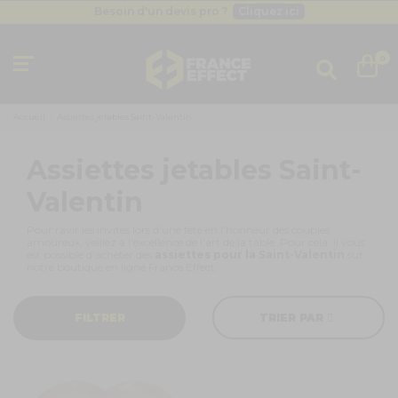
Besoin d'un devis pro ?
Cliquez ici
Livraison gratuite
dès 49
€
Besoin d'un devis pro ?
Cliquez ici
0
Livraison gratuite
dès 49
€
Accueil
Assiettes jetables Saint-Valentin
Assiettes jetables Saint-
Valentin
Pour ravir les invités lors d'une fête en l'honneur des couples
amoureux, veillez à l'excellence de l'art de la table. Pour cela, il vous
est possible d'acheter des
assiettes pour la
Saint-Valentin
sur
notre boutique en ligne France Effect.
FILTRER
TRIER PAR