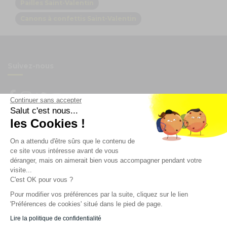
Pailles Saint-Valentin
Canons à confettis Saint-Valentin
Suivez-nous
Continuer sans accepter
Salut c'est nous...
Newsletter
les Cookies !
On a attendu d'être sûrs que le contenu de
Enregistrez vous à la newsletter
ce site vous intéresse avant de vous
Restez à l'actualité sur nos produits et les offres du
déranger, mais on aimerait bien vous accompagner pendant votre
moment
visite...
C'est OK pour vous ?
Pour modifier vos préférences par la suite, cliquez sur le lien
'Préférences de cookies' situé dans le pied de page.
NOS SERVICES
Lire la politique de confidentialité