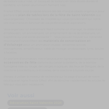
de ballons cœur rose, un bouquet de ballons en latex étoiles dorées et
confettis, un ballon aluminium flamant rose...
France Effect vous propose encore des des marque-places originaux pour
parfaire le
plan de tables lors de la fête de Saint-Valentin
que
vous organisez. Choisissez les modèles qui vous conviennent sur notre
site marchand en fonction de vos préférences et aspirations.
Vous organisez un événement festif comme un mariage, la célébration
d'Halloween, un anniversaire, un enterrement de vie de célibataire, un
baptême ou une soirée dansante ? - Vous pouvez trouver sur notre site
marchand France Effect des
matériels de sonorisation et
d'éclairage
pour un animation réussie : enceintes actives,
microphones, amplificateur, table de mixage, stroboscopes, lyres, boules
à facettes...
En parlant d'animation, notre boutique en ligne propose également des
accessoires de fête
comme du canon à confettis, de la bombe
fumigène rose ou rouge, des cierges magiques, des feux de Bengale, de la
machine à confettis ou à étincelles, de la machine à fumée lourde...
Pensez à utiliser le moteur de recherche sur la page d'accueil de notre
boutique en ligne France Effect afin de dénicher rapidement les articles de
fête qui vous sont nécessaires.
Voir aussi
Décoration Saint-Valentin 2025