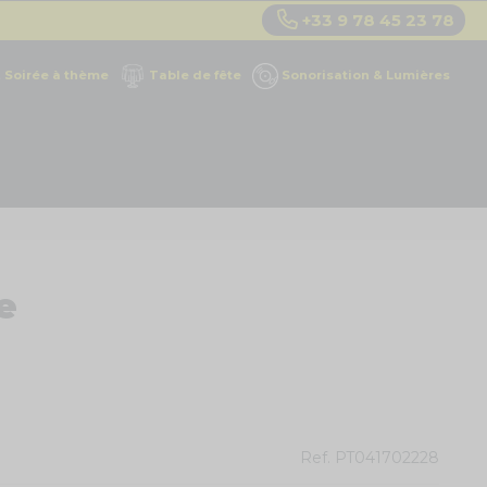
+33 9 78 45 23 78
Soirée à thème
Table de fête
Sonorisation & Lumières
e
Ref.
PT041702228