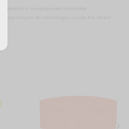
sa durabilité et son ajustement confortable.
 et tous les types de morphologies. Le rose fluo vibrant
M
p
p
6