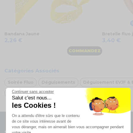
Bandana Jaune
Bretelle fluo
2,26 €
3,40 €
COMMANDEZ
Catégories Associés
Soirée Fluo
Déguisements
Déguisement EVJF & 
Continuer sans accepter
Déguisement rose fluo
Salut c'est nous...
les Cookies !
On a attendu d'être sûrs que le contenu
de ce site vous intéresse avant de
vous déranger, mais on aimerait bien vous accompagner pendant
Suivez-nous
votre visite...