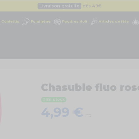
Livraison gratuite
dès 49
€
Besoin d'un devis pro ?
Cliquez ici
Confettis
Fumigène
Poudres Holi
Articles de fête
Livraison gratuite
dès 49
€
Chasuble fluo ros
En stock
4,99 €
TTC