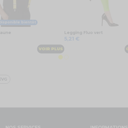
Disponible bientôt
 jaune
Legging Fluo vert
5,21 €
VOIR PLUS
EVG
NOS SERVICES
INFORMATION