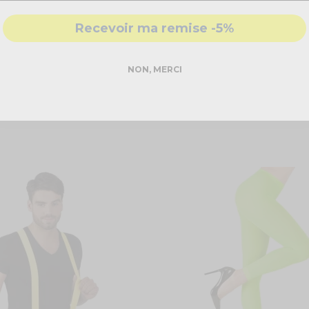
manchures et du col, ainsi qu'un double piqûre au bas, renforcent 
Recevoir ma remise -5%
 8 ans, et 16 ans
), elle est parfaitement adaptée à tous les âges
style dynamique et moderne.
NON, MERCI