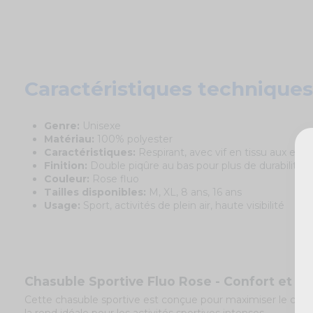
Caractéristiques techniques
Genre:
Unisexe
Matériau:
100% polyester
Caractéristiques:
Respirant, avec vif en tissu aux em
Finition:
Double piqûre au bas pour plus de durabilité
Couleur:
Rose fluo
Tailles disponibles:
M, XL, 8 ans, 16 ans
Usage:
Sport, activités de plein air, haute visibilité
Chasuble Sportive Fluo Rose - Confort et Visi
Cette chasuble sportive est conçue pour maximiser le conf