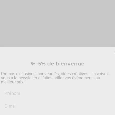
manchures et col
✨ -5% de bienvenue
Promos exclusives, nouveautés, idées créatives... Inscrivez-
vous à la newsletter et faites briller vos évènements au
meilleur prix !
Prénom
bilité
ort tout en garantissant une
visibilité optimale
. Fabriquée en
1