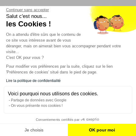
Newsletter
Continuer sans accepter
Salut c'est nous...
les Cookies !
Enregistrez vous à la newsletter
Restez à l'actualité sur nos produits et les offres du
On a attendu d'être sûrs que le contenu de
moment
ce site vous intéresse avant de vous
déranger, mais on aimerait bien vous accompagner pendant votre
visite...
C'est OK pour vous ?
NOS SERVICES
Pour modifier vos préférences par la suite, cliquez sur le lien
'Préférences de cookies' situé dans le pied de page.
INFORMATIONS
Lire la politique de confidentialité
Voici pourquoi nous utilisons des cookies.
CONTACT
Partage de données avec Google
On vous présente nos cookies !
Consentements certifiés par
AJOUTER AU PANIER
Je choisis
OK pour moi
© 2023 France Effect Tous droits réservés.