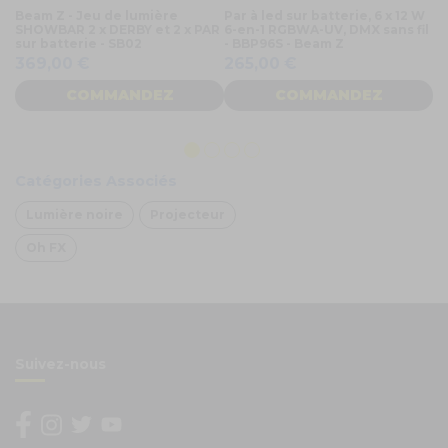
Beam Z - Jeu de lumière
Par à led sur batterie, 6 x 12 W
Fu
SHOWBAR 2 x DERBY et 2 x PAR
6-en-1 RGBWA-UV, DMX sans fil
2W
sur batterie - SB02
- BBP96S - Beam Z
3
369,00 €
265,00 €
COMMANDEZ
COMMANDEZ
Catégories Associés
Lumière noire
Projecteur
Oh FX
Suivez-nous