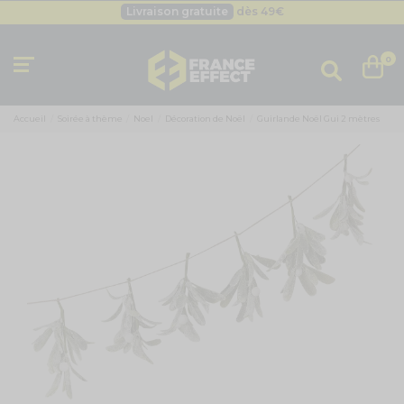
Livraison gratuite
dès 49
€
Besoin d'un devis pro ?
Cliquez ici
Livraison gratuite
dès 49
€
0
Accueil
Soirée à thème
Noel
Décoration de Noël
Guirlande Noël Gui 2 mètres