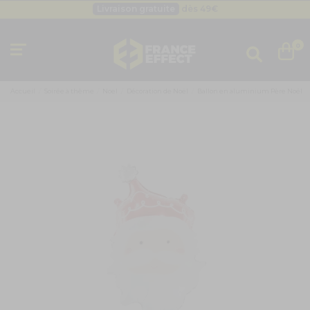
Besoin d'un devis pro ?
Cliquez ici
Livraison gratuite
dès 49
€
0
Accueil
Soirée à thème
Noel
Décoration de Noël
Ballon en aluminium Père Noël