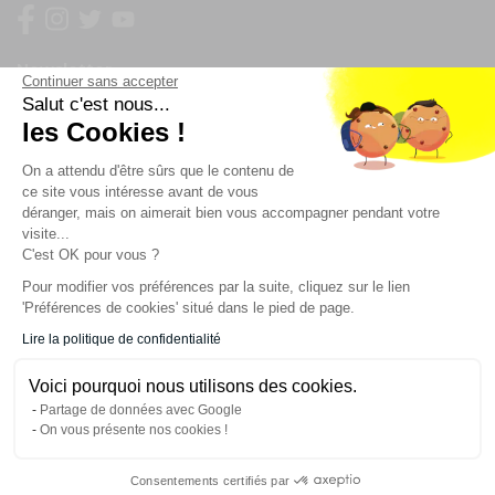
Newsletter
Continuer sans accepter
Salut c'est nous...
les Cookies !
Enregistrez vous à la newsletter
Restez à l'actualité sur nos produits et les offres du
On a attendu d'être sûrs que le contenu de
moment
ce site vous intéresse avant de vous
déranger, mais on aimerait bien vous accompagner pendant votre
visite...
C'est OK pour vous ?
NOS SERVICES
Pour modifier vos préférences par la suite, cliquez sur le lien
'Préférences de cookies' situé dans le pied de page.
INFORMATIONS
Lire la politique de confidentialité
Voici pourquoi nous utilisons des cookies.
CONTACT
Partage de données avec Google
On vous présente nos cookies !
Consentements certifiés par