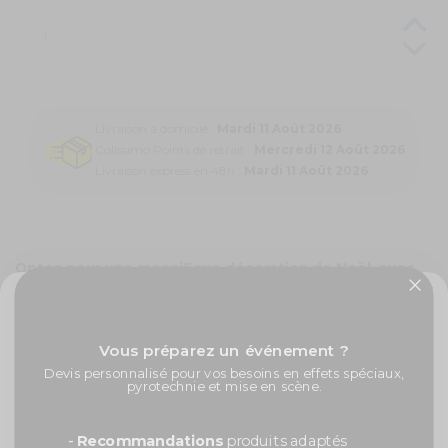
Livraison à domicile :
Mardi 11 Août 2026
Colissimo Points de retrait :
Mercredi 12 Août 2026
Livraison express en 48h :
Mardi 11 Août 2026
Optez pour une magnifique décoration de Noël, avec
un ballon en aluminium Père Noël !
Le Père Noël débarque dans votre salon ! Cette tête de Noël sera la
solution à vos problèmes de
décorations de Noël
.
✨ -5% de bienvenue
Vous pourrez compléter votre magnifique décoration avec d'autres
Vous préparez un événement ?
ballons de Noël, comme des ballons en forme de pingouins.
Promos exclusives, nouveautés, idées créatives... Inscrivez-
Devis personnalisé pour vos besoins en effets spéciaux,
vous à la newsletter et faites briller vos évènements au
pyrotechnie et mise en scène.
N'attendez plus ! Invitez le Père Noël à
votre sublime fête de fin
meilleur prix !
d'année
!
Prénom
-
Recommandations
produits adaptés