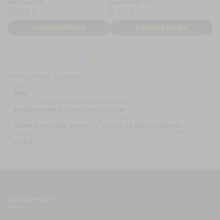
Noël sucré
marine et or
co
27,80 €
5,30 €
COMMANDEZ
COMMANDEZ
5
Catégories Associés
Noel
Stroboscope puissant et pas cher
Table de mixage Vonyx
Arche de ballons Blancs
Oh FX
Suivez-nous