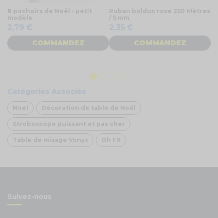
8 pochoirs de Noël - petit
Ruban bolduc rose 250 Mètres
Bi
modèle
/ 5 mm
2
2,79 €
2,35 €
COMMANDEZ
COMMANDEZ
Catégories Associés
Noel
Décoration de table de Noël
Stroboscope puissant et pas cher
Table de mixage Vonyx
Oh FX
Suivez-nous