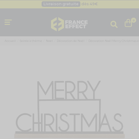
Livraison gratuite
dès 49
€
Besoin d'un devis pro ?
Cliquez ici
Livraison gratuite
dès 49
€
0
Accueil
Soirée à thème
Noel
Décoration de Noël
Décoration Noël Merry Christmas en