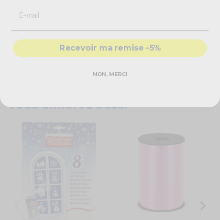
organisateur de fêtes !
Caractéristiques techniques
Recevoir ma remise -5%
Décoration Merry Christmas
Couleur : noir
Matière : métal
NON, MERCI
Dimensions : 35 x 24 cm
Vous aimerez aussi