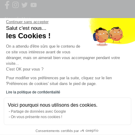
Newsletter
Continuer sans accepter
Salut c'est nous...
les Cookies !
Enregistrez vous à la newsletter
Restez à l'actualité sur nos produits et les offres du
On a attendu d'être sûrs que le contenu de
moment
ce site vous intéresse avant de vous
déranger, mais on aimerait bien vous accompagner pendant votre
visite...
C'est OK pour vous ?
NOS SERVICES
Pour modifier vos préférences par la suite, cliquez sur le lien
'Préférences de cookies' situé dans le pied de page.
INFORMATIONS
Lire la politique de confidentialité
Voici pourquoi nous utilisons des cookies.
CONTACT
Partage de données avec Google
On vous présente nos cookies !
Consentements certifiés par