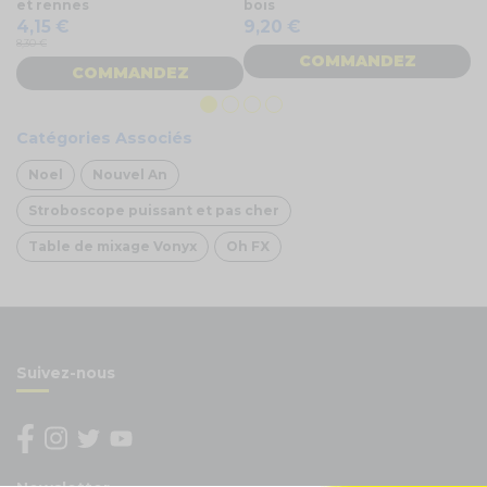
et rennes
bois
3
4,15 €
9,20 €
3
8,30 €
COMMANDEZ
COMMANDEZ
Catégories Associés
Noel
Nouvel An
Stroboscope puissant et pas cher
Table de mixage Vonyx
Oh FX
Suivez-nous