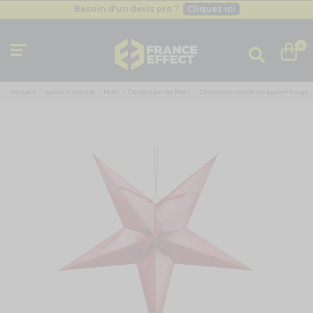
Besoin d'un devis pro ?
Cliquez ici
Livraison gratuite
dès 49
€
Besoin d'un devis pro ?
Cliquez ici
0
Livraison gratuite
dès 49
€
Accueil
Soirée à thème
Noel
Décoration de Noël
Décoration étoile en papier rouge 