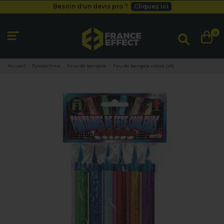
Besoin d'un devis pro ?
Cliquez ici
Livraison gratuite
dès 49
€
Besoin d'un devis pro ?
Cliquez ici
0
Livraison gratuite
dès 49
€
Accueil
Pyrotechnie
Feux de bengale
Feu de bengale coloré (x6)