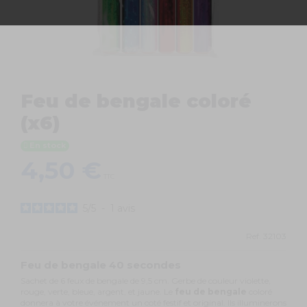
Feu de bengale coloré
(x6)
En stock
4,50 €
TTC
5
/
5
-
1
avis
Ref.
32103
Feu de bengale 40 secondes
Sachet de 6 feux de bengale de 9,5 cm. Gerbe de couleur violette,
rouge, verte, bleue, argent, et jaune. Le
feu de bengale
coloré
donnera à votre événement un coté festif et original. Ils illuminerons