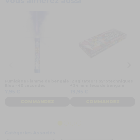
Vous aimerez aussi
Fumigène Flamme de bengale
12 agitateurs pyrotechniques
F
Bleu - 40 secondes
+ 24 mini feux de bengale
R
7,95 €
19,95 €
7
COMMANDEZ
COMMANDEZ
Catégories Associés