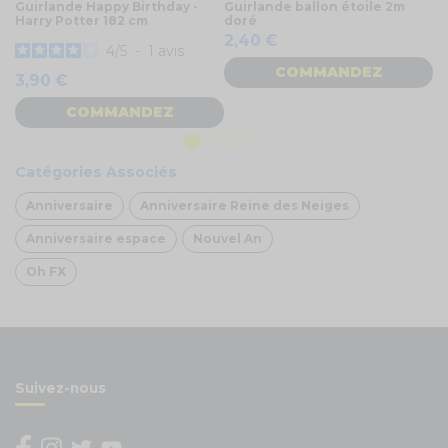
Guirlande Happy Birthday -
Guirlande ballon étoile 2m
Gu
Harry Potter 182 cm
doré
an
2,40 €
4
4
/
5
-
1
avis
COMMANDEZ
3,90 €
COMMANDEZ
Catégories Associés
Anniversaire
Anniversaire Reine des Neiges
Anniversaire espace
Nouvel An
Oh FX
Suivez-nous