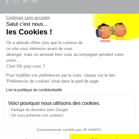
Newsletter
Continuer sans accepter
Salut c'est nous...
les Cookies !
Enregistrez vous à la newsletter
Restez à l'actualité sur nos produits et les offres du
On a attendu d'être sûrs que le contenu de
moment
ce site vous intéresse avant de vous
déranger, mais on aimerait bien vous accompagner pendant votre
visite...
C'est OK pour vous ?
NOS SERVICES
Pour modifier vos préférences par la suite, cliquez sur le lien
'Préférences de cookies' situé dans le pied de page.
INFORMATIONS
Lire la politique de confidentialité
Voici pourquoi nous utilisons des cookies.
CONTACT
Partage de données avec Google
On vous présente nos cookies !
Consentements certifiés par
AJOUTER AU PANIER