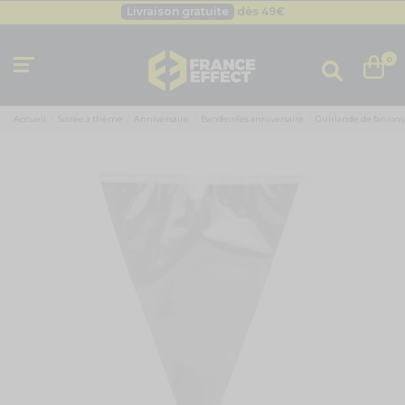
Livraison gratuite
dès 49
€
Besoin d'un devis pro ?
Cliquez ici
Livraison gratuite
dès 49
€
0
Accueil
Soirée à thème
Anniversaire
Banderoles anniversaire
Guirlande de fanions