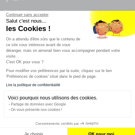
Newsletter
Continuer sans accepter
Salut c'est nous...
les Cookies !
Enregistrez vous à la newsletter
Restez à l'actualité sur nos produits et les offres du
On a attendu d'être sûrs que le contenu de
moment
ce site vous intéresse avant de vous
déranger, mais on aimerait bien vous accompagner pendant votre
visite...
C'est OK pour vous ?
NOS SERVICES
Pour modifier vos préférences par la suite, cliquez sur le lien
'Préférences de cookies' situé dans le pied de page.
INFORMATIONS
Lire la politique de confidentialité
Voici pourquoi nous utilisons des cookies.
CONTACT
Partage de données avec Google
On vous présente nos cookies !
Consentements certifiés par
AJOUTER AU PANIER
Je choisis
OK pour moi