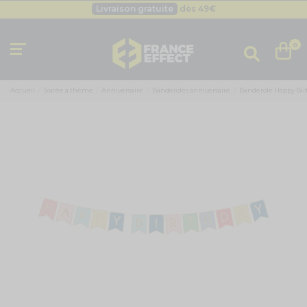
Livraison gratuite
dès 49
€
Besoin d'un devis pro ?
Cliquez ici
Livraison gratuite
dès 49
€
0
Accueil
Soirée à thème
Anniversaire
Banderoles anniversaire
Banderole Happy Bir