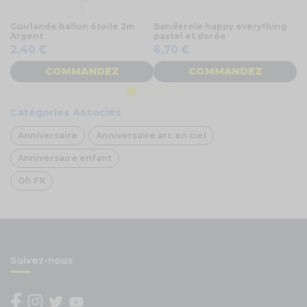
Guirlande ballon étoile 2m
Banderole happy everything
Gu
Argent
pastel et dorée
d
2,40 €
6,70 €
4
COMMANDEZ
COMMANDEZ
Catégories Associés
Anniversaire
Anniversaire arc en ciel
Anniversaire enfant
Oh FX
Suivez-nous