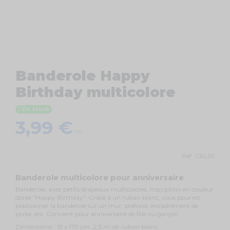
Banderole Happy
Birthday multicolore
En stock
3,99 €
TTC
Ref.
GRL56
Banderole multicolore pour anniversaire
Banderole, avec petits drapeaux multicolores. Inscription en couleur
dorée "Happy Birthday". Grâce à un ruban blanc, vous pourrez
positionner la banderole sur un mur, plafond, encadrement de
porte, etc. Convient pour anniversaire de fille ou garçon.
Dimensions : 15 x 175 cm. 2,5 m de ruban blanc.