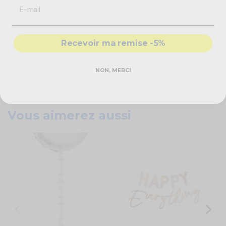
Le clou du spectacle, suspendez ensuite la
banderole
au-dessus du buffet
pour finir la décoration !
Caractéristiques techniques
Recevoir ma remise -5%
Banderole Happy Birthday
Couleur : multicolore
NON, MERCI
2.5 mètres de ruban blanc
Dimensions : 15 x 175 cm
Vous aimerez aussi