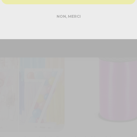
DEMANDER MON DEVIS PRO
NON, MERCI
Réponse rapide - sans engagement