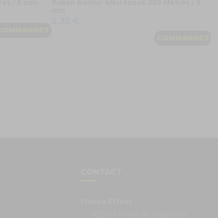
res / 5 mm
Ruban bolduc bleu foncé 250 Mètres / 5
mm
2,35 €
COMMANDEZ
COMMANDEZ
S
CONTACT
France Effect
433 rue Phare de Roquerols