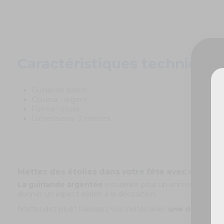
Caractéristiques techniques
Guirlande ballon
Couleur : argent
Forme : étoile
De
Dimensions : 2 mètres
Mettez des étoiles dans votre fête avec cette sp
La guirlande argentée
est idéale pour un anniversaire ou
donner un aspect aérien à la décoration.
N'attendez plus ! Ravissez vos invités avec
une décoratio