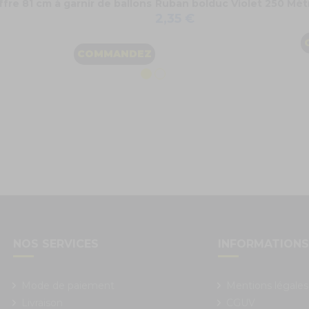
ffre 81 cm à garnir de ballons
Ruban bolduc Violet 250 Mèt
2,35 €
COMMANDEZ
NOS SERVICES
INFORMATION
Mode de paiement
Mentions légales
Livraison
CGUV