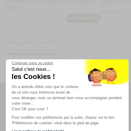
kit 4 fixations pour guirlande et ballons
Structure chi
- 7
1,60 €
20,99 €
COMMANDEZ
Catégories Associés
Banderoles anniversaire
Continuer sans accepter
Oh FX
Salut c'est nous...
les Cookies !
On a attendu d'être sûrs que le contenu
de ce site vous intéresse avant de
vous déranger, mais on aimerait bien vous accompagner pendant
Suivez-nous
votre visite...
C'est OK pour vous ?
Pour modifier vos préférences par la suite, cliquez sur le lien
'Préférences de cookies' situé dans le pied de page.