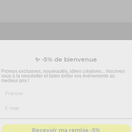
Vous préparez un événement ?
✨ -5% de bienvenue
vis personnalisé pour vos besoins en effets spécia
pyrotechnie et mise en scène.
Promos exclusives, nouveautés, idées créatives... Inscrivez-
vous à la newsletter et faites briller vos évènements au
meilleur prix !
Prénom
-
Recommandations
produits adaptés
ectaculaire guirlande ballon étoile 2m, argent !
-
Solutions
conformes & sécurisés
 une baby shower. Vous pourrez facilement l'accrocher au bout d
- Accompagnement par nos
experts
n au top
, digne d'un grand décorateur !
Recevoir ma remise -5%