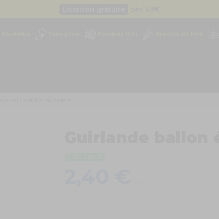
Livraison gratuite
dès 49
€
Besoin d'un devis pro ?
Cliquez ici
Confettis
Fumigène
Poudres Holi
Articles de fête
Livraison gratuite
dès 49
€
nde ballon étoile 2m Argent
Guirlande ballon 
En stock
2,40 €
TTC