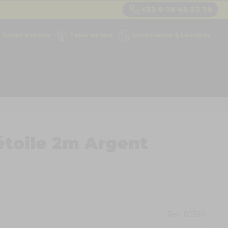
+33 9 78 45 23 78
Soirée à thème
Table de fête
Sonorisation & Lumières
étoile 2m Argent
Ref.
85399