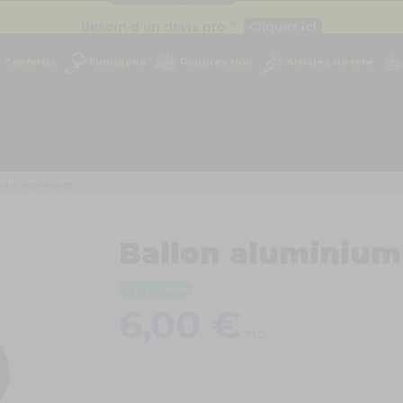
Besoin d'un devis pro ?
Cliquez ici
Livraison gratuite
dès 49
€
Confettis
Fumigène
Poudres Holi
Articles de fête
Besoin d'un devis pro ?
Cliquez ici
Livraison gratuite
dès 49
€
nium Astronaute
Ballon aluminium
En stock
6,00 €
TTC