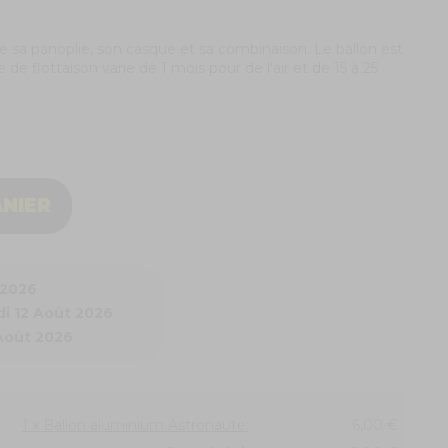
 sa panoplie, son casque et sa combinaison. Le ballon est
 de flottaison varie de 1 mois pour de l'air et de 15 à 25
ANIER
 2026
i 12 Août 2026
 Août 2026
1 x Ballon aluminium Astronaute:
6,00 €