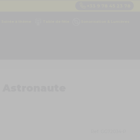
+33 9 78 45 23 78
Soirée à thème
Table de fête
Sonorisation & Lumières
 Astronaute
Ref.
GG72034-P