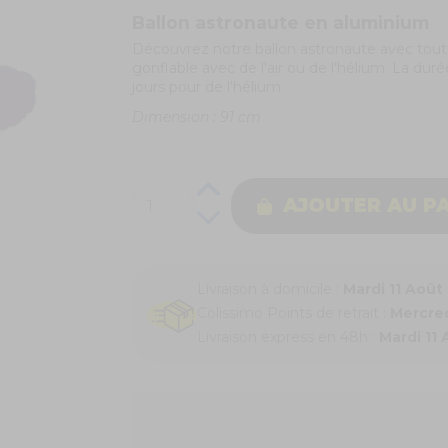
Ballon astronaute
en aluminium
Découvrez notre ballon astronaute avec toute
gonflable avec de l'air ou de l'hélium. La durée
jours pour de l'hélium.
Dimension : 91 cm
AJOUTER AU P
Livraison à domicile :
Mardi 11 Août
Colissimo Points de retrait :
Mercred
Livraison express en 48h :
Mardi 11