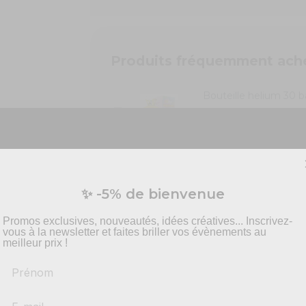
Produits fréquemment ach
Bouteille helium 30 b
29,90 €
Bouteille hélium 50 b
48,90 €
Vous préparez un événement ?
✨ -5% de bienvenue
vis personnalisé pour vos besoins en effets spécia
pyrotechnie et mise en scène.
Promos exclusives, nouveautés, idées créatives... Inscrivez-
vous à la newsletter et faites briller vos évènements au
meilleur prix !
Prénom
-
Recommandations
produits adaptés