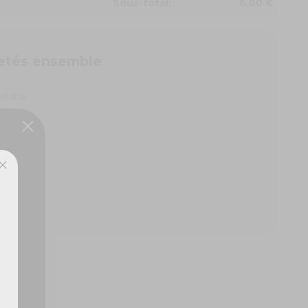
Sous-total:
6,00 €
etés ensemble
allons
allons
ux,