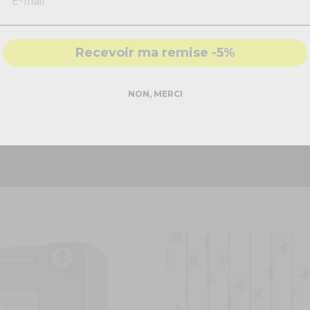
-
Solutions
conformes & sécurisés
- Accompagnement par nos
experts
notre ballon happy astronaut !
Recevoir ma remise -5%
ème
de l'espace.
N'hésitez plus, devenez Thomas Pesquet pour
a vos amis et votre famille.
DEMANDER MON DEVIS PRO
en direction de mars !
NON, MERCI
Réponse rapide - sans engagement