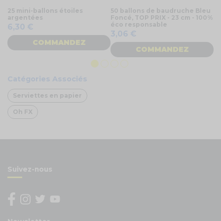
25 mini-ballons étoiles
50 ballons de baudruche Bleu
6 
argentées
Foncé, TOP PRIX - 23 cm - 100%
ar
éco responsable
6,30 €
1,
3,06 €
COMMANDEZ
COMMANDEZ
Catégories Associés
Serviettes en papier
Oh FX
Suivez-nous