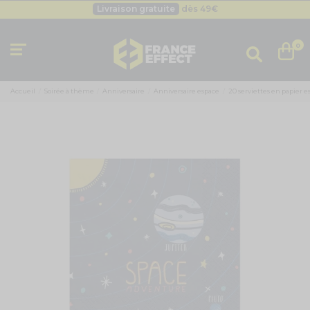
Livraison gratuite
dès 49
€
Besoin d'un devis pro ?
Cliquez ici
Livraison gratuite
dès 49
€
0
Accueil
Soirée à thème
Anniversaire
Anniversaire espace
20 serviettes en papier e