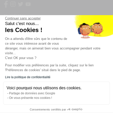
Newsletter
Continuer sans accepter
Salut c'est nous...
les Cookies !
Enregistrez vous à la newsletter
Restez à l'actualité sur nos produits et les offres du
On a attendu d'être sûrs que le contenu de
moment
ce site vous intéresse avant de vous
déranger, mais on aimerait bien vous accompagner pendant votre
visite...
C'est OK pour vous ?
NOS SERVICES
Pour modifier vos préférences par la suite, cliquez sur le lien
'Préférences de cookies' situé dans le pied de page.
INFORMATIONS
Lire la politique de confidentialité
Voici pourquoi nous utilisons des cookies.
CONTACT
Partage de données avec Google
On vous présente nos cookies !
Consentements certifiés par