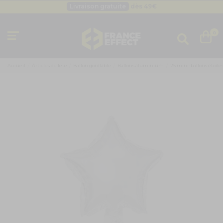
Livraison gratuite
dès 49
€
Besoin d'un devis pro ?
Cliquez ici
Livraison gratuite
dès 49
€
0
Accueil
Articles de fête
Ballon gonflable
Ballons aluminium
25 mini-ballons étoile