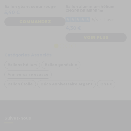
Ballon géant coeur rouge
Ballon aluminium hélium
Ba
CHOPE DE BIÈRE 1m
an
5,40 €
5
5
/
5
-
1
avis
COMMANDEZ
4,30 €
VOIR PLUS
Catégories Associés
Ballons hélium
Ballon gonflable
Anniversaire espace
Ballon Étoile
Déco Anniversaire Argent
Oh FX
Suivez-nous