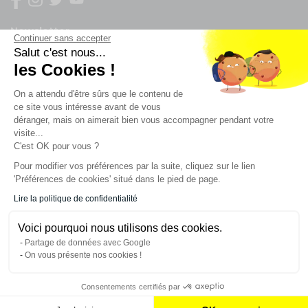
Newsletter
Continuer sans accepter
Salut c'est nous...
Enregistrez vous à la newsletter
les Cookies !
Restez à l'actualité sur nos produits et les offres du
On a attendu d'être sûrs que le contenu de
moment
ce site vous intéresse avant de vous
déranger, mais on aimerait bien vous accompagner pendant votre
visite...
C'est OK pour vous ?
NOS SERVICES
Pour modifier vos préférences par la suite, cliquez sur le lien
'Préférences de cookies' situé dans le pied de page.
INFORMATIONS
Lire la politique de confidentialité
Voici pourquoi nous utilisons des cookies.
CONTACT
Partage de données avec Google
On vous présente nos cookies !
Consentements certifiés par
AJOUTER AU PANIER