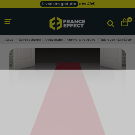
Livraison gratuite
dès 49
€
Besoin d'un devis pro ?
Cliquez ici
Livraison gratuite
dès 49
€
0
Accueil
Soirée à thème
Anniversaire
Anniversaire adulte
Tapis rouge 450 x 60 cm