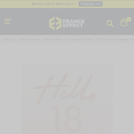
Besoin d'un devis pro ?
Cliquez ici
Livraison gratuite
dès 49
€
Besoin d'un devis pro ?
Cliquez ici
0
Livraison gratuite
dès 49
€
Accueil
Soirée à thème
Anniversaire
Anniversaire 18 ans
16 Serviettes en papier "He