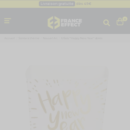
Livraison gratuite
dès 49
€
Besoin d'un devis pro ?
Cliquez ici
Livraison gratuite
dès 49
€
0
Accueil
Soirée à thème
Nouvel An
6 Bols "Happy New Year" dorés