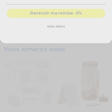
Caractéristiques techniques
Recevoir ma remise -5%
Accessoires Photo Booth
Lot de 11
NON, MERCI
Couleur : rose et bleu
Dimensions : 14 x 26 cm
Vous aimerez aussi