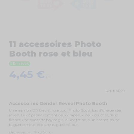
11 accessoires Photo
Booth rose et bleu
En stock
4,45 €
TTC
Ref.
KNP29
Accessoires Gender Reveal Photo Booth
Un ensemble DIY bleu et rose pour Photo Booth lors d'une gender
reveal. Le kit papier contient deux drapeaux, deux couches, deux
flèches, une pancarte boy or girl, d'une tétine, d'un hochet, d'une
baguette coeur, et d'une baguette étoile.
Dimensions : 14 x 26 cm