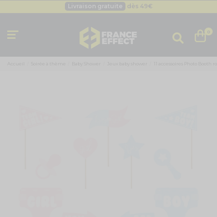
Livraison gratuite
dès 49
€
Besoin d'un devis pro ?
Cliquez ici
Livraison gratuite
dès 49
€
0
Accueil
Soirée à thème
Baby Shower
Jeux baby shower
11 accessoires Photo Booth r