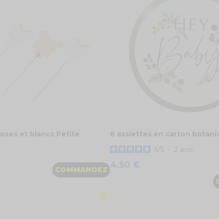
roses et blancs Petite
8 assiettes en carton botan
5
/
5
-
2
avis
4,50 €
COMMANDEZ