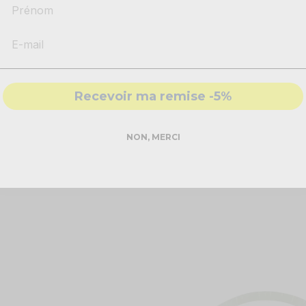
Prénom
ower
Recevoir ma remise -5%
ment personnel et propre à chacun, car vous allez
écrire un mo
anc. Ce livre est très sobre grâce à sa couleur et conviendra parfa
NON, MERCI
tre buffet avec une jolie présentation pour montrer à vos invité