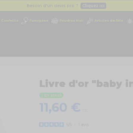
Besoin d'un devis pro ?
Cliquez ici
Livraison gratuite
dès 49
€
Confettis
Fumigène
Poudres Holi
Articles de fête
Besoin d'un devis pro ?
Cliquez ici
Livraison gratuite
dès 49
€
Livre d'or "baby 
En stock
11,60 €
TTC
5
/
5
-
1
avis