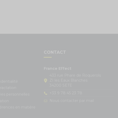
S
CONTACT
France Effect
433 rue Phare de Roquerols
ZI les Eaux Blanches
identialité
34200 SETE
ractation
+33 9 78 45 23 78
ées personnelles
Nous contacter par mail
ation
férences en matière