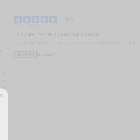
5
/
5
Avis vérifié
La future maman a beaucoup apprécié
Avis du
27/10/2022
, suite à une expérience du
11/10/2022
par
A.A.
Utile
(0)
Signaler
1
0
0
0
0