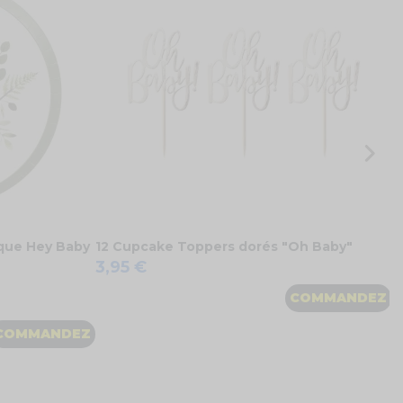
a
3
ique Hey Baby
12 Cupcake Toppers dorés "Oh Baby"
3,95 €
COMMANDEZ
COMMANDEZ