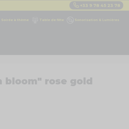
+33 9 78 45 23 78
Soirée à thème
Table de fête
Sonorisation & Lumières
in bloom" rose gold