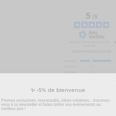
5
/
5
Basé sur
1
avis soumis à un
contrôle
Voir tous les avis sur ce site
5
étoiles
4
étoiles
3
étoiles
2
étoiles
1
étoile
✨ -5% de bienvenue
Trier les avis
Promos exclusives, nouveautés, idées créatives... Inscrivez-
vous à la newsletter et faites briller vos évènements au
meilleur prix !