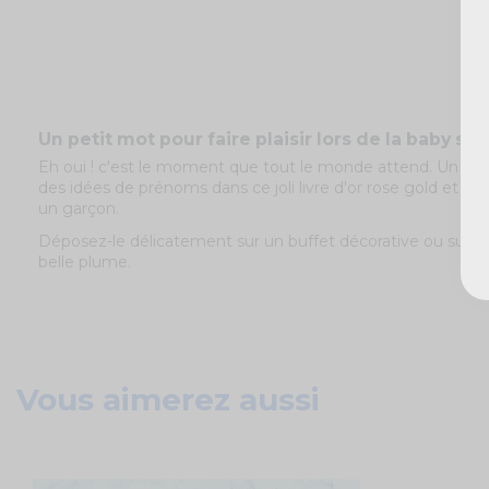
Un petit mot pour faire plaisir lors de la baby sh
Eh oui ! c'est le moment que tout le monde attend. Un mo
des idées de prénoms dans ce joli livre d'or rose gold et bl
un garçon.
Déposez-le délicatement sur un buffet décorative ou sur vo
belle plume.
Vous aimerez aussi