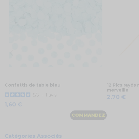
Confettis de table bleu
12 Pics rayés 
merveille
5
/
5
-
1
avis
2,70 €
1,60 €
COMMANDEZ
Catégories Associés