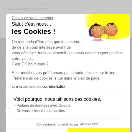
Jeux baby shower
Continuer sans accepter
Oh FX
Salut c'est nous...
les Cookies !
On a attendu d'être sûrs que le contenu
de ce site vous intéresse avant de
vous déranger, mais on aimerait bien vous accompagner pendant
Suivez-nous
votre visite...
C'est OK pour vous ?
Pour modifier vos préférences par la suite, cliquez sur le lien
'Préférences de cookies' situé dans le pied de page.
Lire la politique de confidentialité
Newsletter
Voici pourquoi nous utilisons des cookies.
Partage de données avec Google
Enregistrez vous à la newsletter
On vous présente nos cookies !
Restez à l'actualité sur nos produits et les offres du moment
Consentements certifiés par