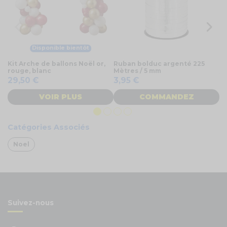
Disponible bientôt
Kit Arche de ballons Noël or,
Ruban bolduc argenté 225
Ru
rouge, blanc
Mètres / 5 mm
/ 
29,50 €
3,95 €
2
VOIR PLUS
COMMANDEZ
Catégories Associés
Noel
Suivez-nous