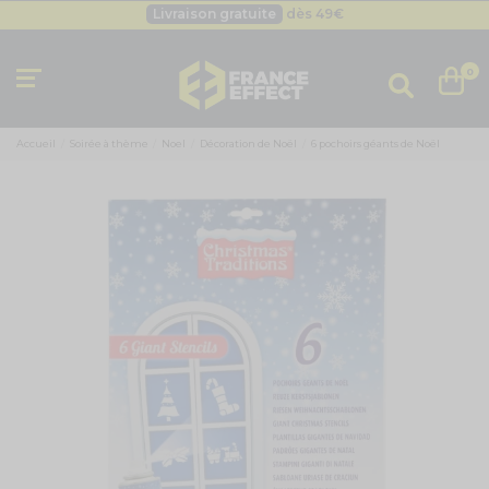
Livraison gratuite
dès 49
€
Besoin d'un devis pro ?
Cliquez ici
Livraison gratuite
dès 49
€
0
Accueil
Soirée à thème
Noel
Décoration de Noël
6 pochoirs géants de Noël