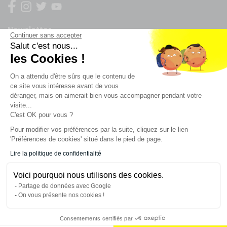
Newsletter
Continuer sans accepter
Salut c'est nous...
Enregistrez vous à la newsletter
les Cookies !
Restez à l'actualité sur nos produits et les offres du
On a attendu d'être sûrs que le contenu de
moment
ce site vous intéresse avant de vous
déranger, mais on aimerait bien vous accompagner pendant votre
visite...
C'est OK pour vous ?
NOS SERVICES
Pour modifier vos préférences par la suite, cliquez sur le lien
'Préférences de cookies' situé dans le pied de page.
INFORMATIONS
Lire la politique de confidentialité
Voici pourquoi nous utilisons des cookies.
CONTACT
Partage de données avec Google
On vous présente nos cookies !
Consentements certifiés par