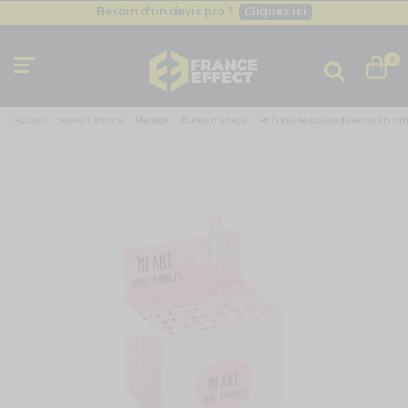
Besoin d'un devis pro ?
Cliquez ici
Livraison gratuite
dès 49
€
Besoin d'un devis pro ?
Cliquez ici
0
Livraison gratuite
dès 49
€
Accueil
Soirée à thème
Mariage
Bulles mariage
48 Tubes de Bulles de savon en for