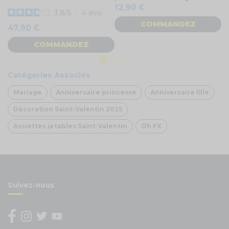
12,90 €
2
3.8
/
5
-
4
avis
COMMANDEZ
47,90 €
COMMANDEZ
Catégories Associés
Mariage
Anniversaire princesse
Anniversaire fille
Décoration Saint-Valentin 2025
Assiettes jetables Saint-Valentin
Oh FX
Suivez-nous