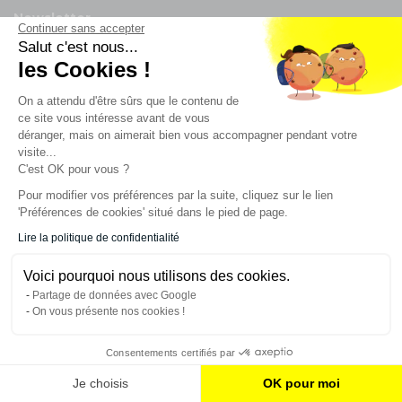
Newsletter
Continuer sans accepter
Salut c'est nous...
Enregistrez vous à la newsletter
les Cookies !
Restez à l'actualité sur nos produits et les offres du
On a attendu d'être sûrs que le contenu de
moment
ce site vous intéresse avant de vous
déranger, mais on aimerait bien vous accompagner pendant votre
visite...
C'est OK pour vous ?
NOS SERVICES
Pour modifier vos préférences par la suite, cliquez sur le lien
'Préférences de cookies' situé dans le pied de page.
INFORMATIONS
Lire la politique de confidentialité
Voici pourquoi nous utilisons des cookies.
CONTACT
Partage de données avec Google
On vous présente nos cookies !
Consentements certifiés par
AJOUTER AU PANIER
Je choisis
OK pour moi
© 2023 France Effect Tous droits réservés.