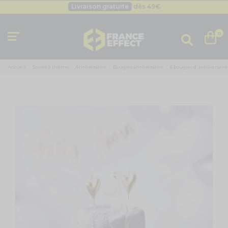
Livraison gratuite
dès 49
€
Besoin d'un devis pro ?
Cliquez ici
Livraison gratuite
dès 49
€
0
Accueil
Soirée à thème
Anniversaire
Bougies anniversaire
6 bougies d'anniversaire