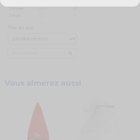
3
étoiles
0
2
étoiles
0
1
étoile
0
Trier les avis
Vous aimerez aussi