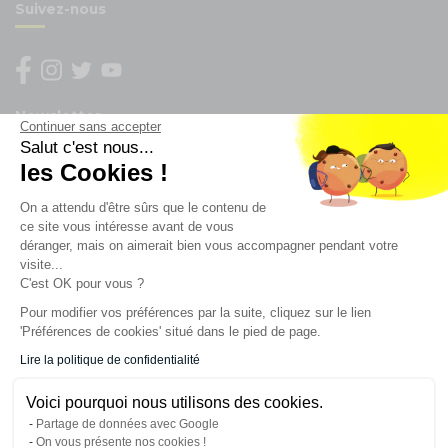
Suivez-nous
Newsletter
Continuer sans accepter
Salut c'est nous...
Enregistrez vous à la newsletter
les Cookies !
Restez à l'actualité sur nos produits et les offres du
On a attendu d'être sûrs que le contenu de
moment
ce site vous intéresse avant de vous
déranger, mais on aimerait bien vous accompagner pendant votre
visite...
C'est OK pour vous ?
NOS SERVICES
Pour modifier vos préférences par la suite, cliquez sur le lien
'Préférences de cookies' situé dans le pied de page.
INFORMATIONS
Lire la politique de confidentialité
Voici pourquoi nous utilisons des cookies.
CONTACT
Partage de données avec Google
On vous présente nos cookies !