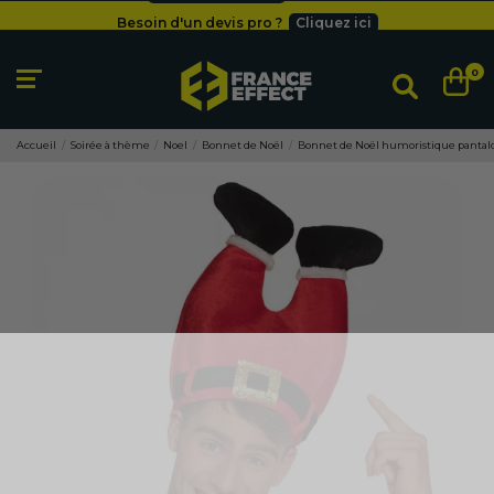
Besoin d'un devis pro ?
Cliquez ici
Livraison gratuite
dès 49
€
Besoin d'un devis pro ?
Cliquez ici
0
Livraison gratuite
dès 49
€
Accueil
Soirée à thème
Noel
Bonnet de Noël
Bonnet de Noël humoristique pantal