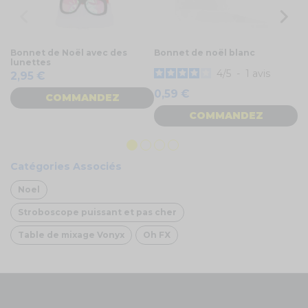
Bonnet de Noël avec des
Bonnet de noël blanc
Bo
lunettes
co
4
/
5
-
1
avis
2,95 €
0,59 €
COMMANDEZ
5
COMMANDEZ
Catégories Associés
Noel
Stroboscope puissant et pas cher
Table de mixage Vonyx
Oh FX