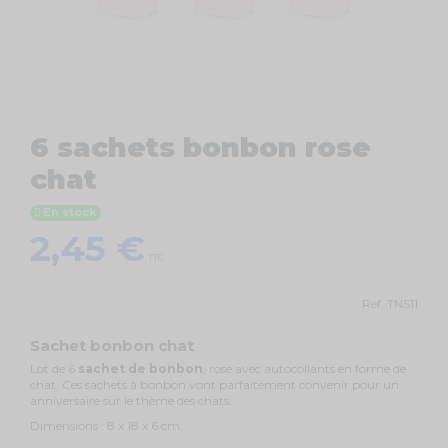
6 sachets bonbon rose
chat
En stock
2,45 €
TTC
Ref.
TNS11
Sachet bonbon chat
Lot de 6
sachet de bonbon
, rose avec autocollants en forme de
chat. Ces sachets à bonbon vont parfaitement convenir pour un
anniversaire sur le thème des chats.
Dimensions : 8 x 18 x 6 cm.