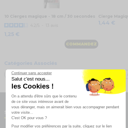
10 Cierges magique - 18 cm / 30 secondes
Cierge Magiqu
1,44 €
4.2
/
5
-
13
avis
1,25 €
COMMANDEZ
Catégories Associés
Continuer sans accepter
Cierges magiques mariage
Pyrotechnie
Bougies 
Salut c'est nous...
les Cookies !
On a attendu d'être sûrs que le contenu
de ce site vous intéresse avant de
vous déranger, mais on aimerait bien vous accompagner pendant
Suivez-nous
votre visite...
C'est OK pour vous ?
Pour modifier vos préférences par la suite, cliquez sur le lien