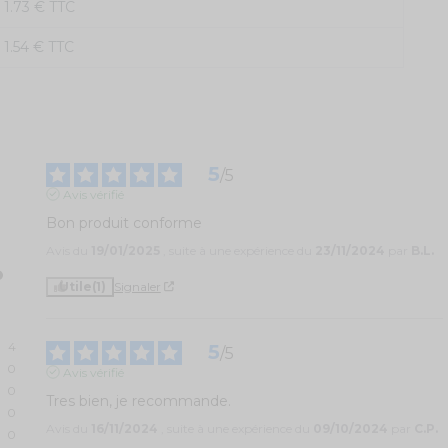
1.73 € TTC
1.54 € TTC
5
/
5
Avis vérifié
Bon produit conforme
Avis du
19/01/2025
, suite à une expérience du
23/11/2024
par
B.L.
Utile
(1)
Signaler
4
5
/
5
0
Avis vérifié
0
Tres bien, je recommande.
0
Avis du
16/11/2024
, suite à une expérience du
09/10/2024
par
C.P.
0