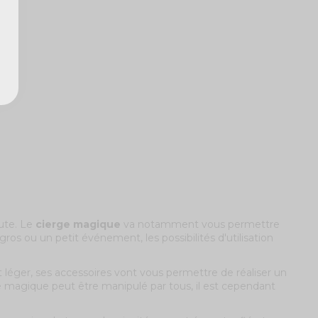
ute. Le
cierge magique
va notamment vous permettre
os ou un petit événement, les possibilités d'utilisation
 léger, ses accessoires vont vous permettre de réaliser un
rge magique peut être manipulé par tous, il est cependant