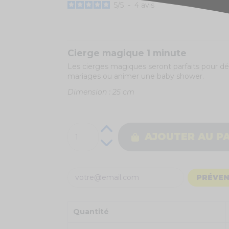
5
/
5
-
4
avis
Cierge magique 1 minute
Les cierges magiques seront parfaits pour dé
mariages ou animer une baby shower.
Dimension : 25 cm
AJOUTER AU P
PRÉVEN
Quantité