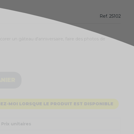
Ref.
25102
corer un gâteau d'anniversaire, faire des photos de
ANIER
EZ-MOI LORSQUE LE PRODUIT EST DISPONIBLE
Prix unitaires