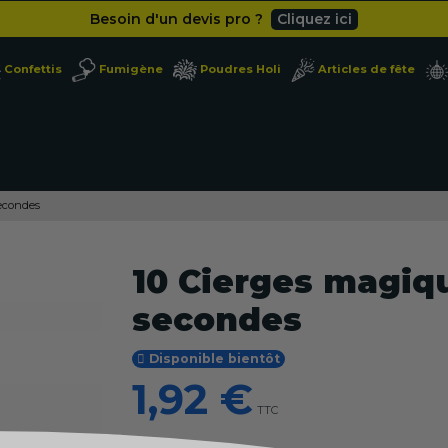
Besoin d'un devis pro ?
Cliquez ici
Livraison gratuite
dès 49
€
Confettis
Fumigène
Poudres Holi
Articles de fête
Besoin d'un devis pro ?
Cliquez ici
Livraison gratuite
dès 49
€
secondes
10 Cierges magiqu
secondes
Disponible bientôt
1,92 €
TTC