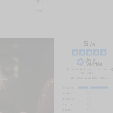
30 +
150 +
5
/
5
Basé sur
4
avis soumis à un
contrôle
Voir tous les avis sur ce site
5
étoiles
4
étoiles
3
étoiles
2
étoiles
1
étoile