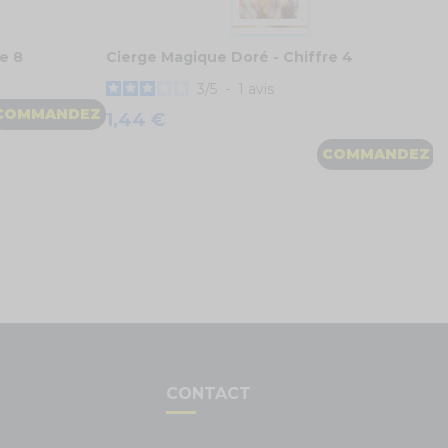
e 8
Cierge Magique Doré - Chiffre 4
3
/
5
-
1
avis
COMMANDEZ
1,44 €
COMMANDEZ
S
CONTACT