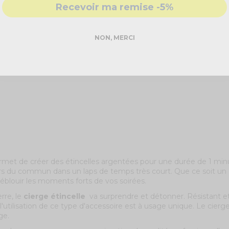
Recevoir ma remise -5%
NON, MERCI
rmet de créer des étincelles argentées pour une durée de 1 min
rs du commun dans un laps de temps très court. Que ce soit un gr
blouir les moments forts de vos soirées.
rre, le
cierge étincelle
va surprendre et détonner. Résistant et
, l'utilisation de ce type d'accessoire est à usage unique. Le cie
ge.