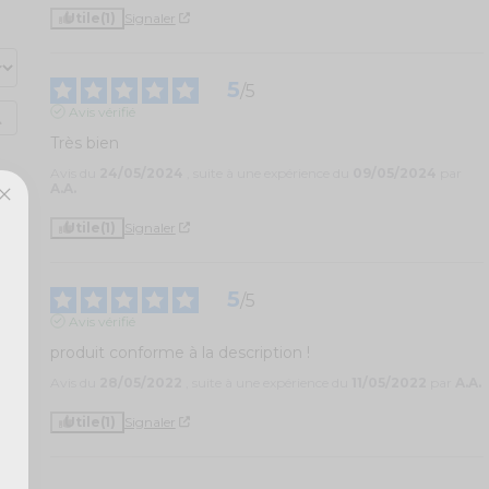
Utile
(1)
Signaler
5
/
5
Avis vérifié
Très bien
Avis du
24/05/2024
, suite à une expérience du
09/05/2024
par
A.A.
Utile
(1)
Signaler
5
/
5
Avis vérifié
produit conforme à la description !
Avis du
28/05/2022
, suite à une expérience du
11/05/2022
par
A.A.
Utile
(1)
Signaler