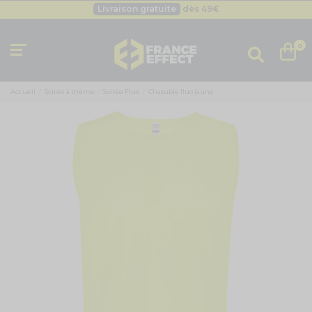
Livraison gratuite
dès 49
€
Besoin d'un devis pro ?
Cliquez ici
Livraison gratuite
dès 49
€
0
Accueil
Soirée à thème
Soirée Fluo
Chasuble fluo jaune