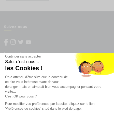
Suivez-nous
Newsletter
Continuer sans accepter
Salut c'est nous...
les Cookies !
Enregistrez vous à la newsletter
Restez à l'actualité sur nos produits et les offres du
On a attendu d'être sûrs que le contenu de
moment
ce site vous intéresse avant de vous
déranger, mais on aimerait bien vous accompagner pendant votre
visite...
C'est OK pour vous ?
NOS SERVICES
Pour modifier vos préférences par la suite, cliquez sur le lien
'Préférences de cookies' situé dans le pied de page.
INFORMATIONS