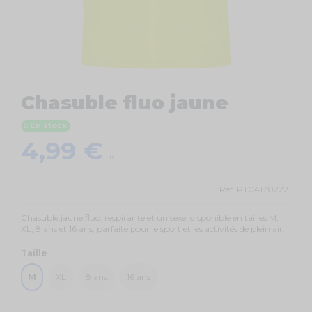
Chasuble fluo jaune
En stock
4,99 €
TTC
Ref.
PT041702221
Chasuble jaune fluo, respirante et unisexe, disponible en tailles M,
XL, 8 ans et 16 ans, parfaite pour le sport et les activités de plein air.
Taille
M
XL
8 ans
16 ans