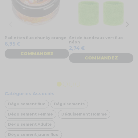
Paillettes fluo chunky orange
Set de bandeaux vert fluo
Co
néon
Fl
6,95 €
2,74 €
2
COMMANDEZ
COMMANDEZ
Catégories Associés
Déguisement fluo
Déguisements
Déguisement Femme
Déguisement Homme
Déguisement Adulte
Déguisement jaune fluo