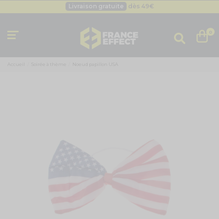
Livraison gratuite
dès 49
€
Besoin d'un devis pro ?
Cliquez ici
Livraison gratuite
dès 49
€
0
Accueil
Soirée à thème
Noeud papillon USA