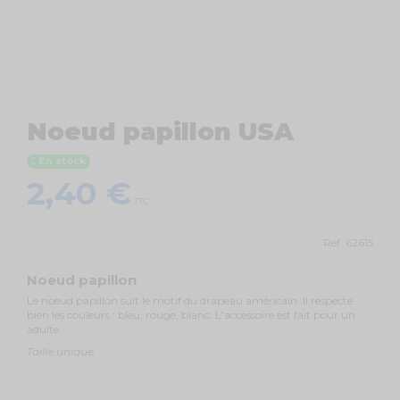
Noeud papillon USA
En stock
2,40 €
TTC
Ref.
62615
Noeud papillon
Le noeud papillon suit le motif du drapeau américain. Il respecte
bien les couleurs : bleu, rouge, blanc. L'accessoire est fait pour un
adulte.
Taille unique