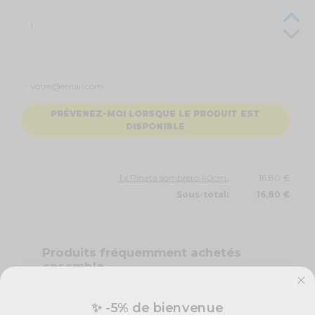
PRÉVENEZ-MOI LORSQUE LE PRODUIT EST
DISPONIBLE
1 x Pinata sombrero 40cm:
16,80 €
Sous-total:
16,80 €
Produits fréquemment achetés
ensemble
-
Pinatas
✨ -5% de bienvenue