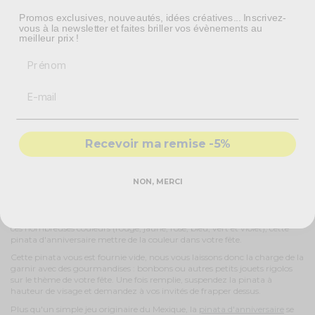
Bâton frappeur pour pinata 60 cm
Promos exclusives, nouveautés, idées créatives... Inscrivez-
vous à la newsletter et faites briller vos évènements au
3,10 €
meilleur prix !
Prénom
Masque pinata
1,65 €
Recevoir ma remise -5%
NON, MERCI
Une fête mexicaine avec la pinata sombrero !
Une fête sur le thème du Mexique en prévision ? Alors voyagez avec cette
pinata d'anniversaire en forme de chapeau sombrero
. Avec
ces nombreuses couleurs (rouge, jaune, rose, bleu, vert et violet), cette
pinata d'anniversaire mettre de la couleur dans votre fête.
Cette pinata vous est fournie vide, nous vous laissons donc la charge de la
garnir avec des gourmandises : bonbons ou autres petits jouets rigolos
sur le thème de votre fête. Une fois remplie, suspendez la pinata à
hauteur de visage et demandez à vos invités de frapper dessus.
Plus qu'un simple jeu originaire du Mexique, la
pinata d'anniversaire
se