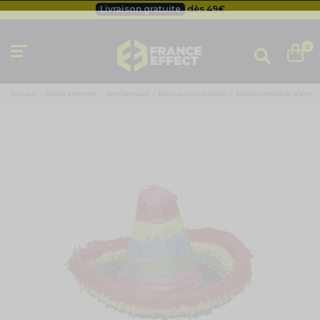
Besoin d'un devis pro ?
Cliquez ici
Livraison gratuite
dès 49
€
0
Accueil
Soirée à thème
Anniversaire
Pinatas anniversaire
Pinata sombrero 40cm