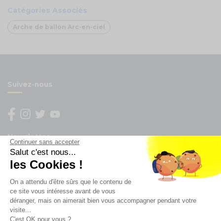
Catégories Associés
Arche de ballon Arc-en-ciel
Suivez-nous
Newsletter
Continuer sans accepter
Salut c'est nous...
les Cookies !
Enregistrez vous à la newsletter
Restez à l'actualité sur nos produits et les offres du
On a attendu d'être sûrs que le contenu de
moment
ce site vous intéresse avant de vous
déranger, mais on aimerait bien vous accompagner pendant votre
visite...
C'est OK pour vous ?
NOS SERVICES