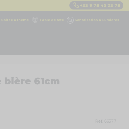
+33 9 78 45 23 78
Soirée à thème
Table de fête
Sonorisation & Lumières
e bière 61cm
Ref.
66377