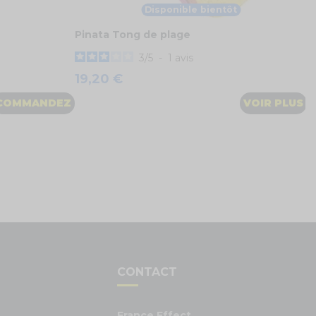
Disponible bientôt
Pinata Tong de plage
3
/
5
-
1
avis
19,20 €
COMMANDEZ
VOIR PLUS
S
CONTACT
France Effect