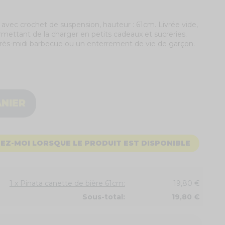
 avec crochet de suspension, hauteur : 61cm. Livrée vide,
ettant de la charger en petits cadeaux et sucreries.
après-midi barbecue ou un enterrement de vie de garçon.
ANIER
EZ-MOI LORSQUE LE PRODUIT EST DISPONIBLE
1 x Pinata canette de bière 61cm:
19,80 €
Sous-total:
19,80 €