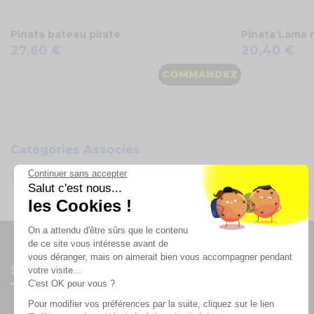
Pinata bateau pirate
Pinata Lama 
27,60 €
20,40 €
COMMANDEZ
Catégories Associés
Continuer sans accepter
Déco anniversaire vert
Salut c'est nous...
les Cookies !
On a attendu d'être sûrs que le contenu
de ce site vous intéresse avant de
vous déranger, mais on aimerait bien vous accompagner pendant
Suivez-nous
votre visite...
C'est OK pour vous ?
Pour modifier vos préférences par la suite, cliquez sur le lien