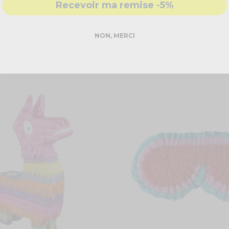
Recevoir ma remise -5%
NON, MERCI