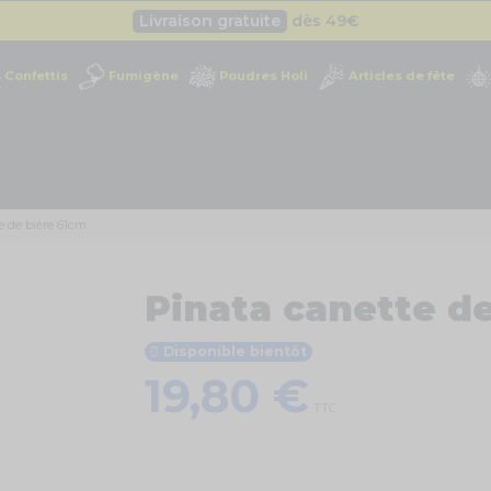
Besoin d'un devis pro ?
Cliquez ici
Livraison gratuite
dès 49
€
Confettis
Fumigène
Poudres Holi
Articles de fête
e de bière 61cm
Pinata canette d
Disponible bientôt
19,80 €
TTC