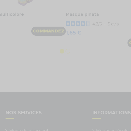
multicolore
Masque pinata
4.2
/
5
-
5
avis
COMMANDEZ
1,65 €
NOS SERVICES
INFORMATION
Mode de paiement
Mentions légales