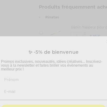
Produits fréquemment ach
-
Pinatas
Bâton frappeur pour 
3,10 €
Masque pinata
✨ -5% de bienvenue
1,65 €
Promos exclusives, nouveautés, idées créatives... Inscrivez-
vous à la newsletter et faites briller vos évènements au
meilleur prix !
Prénom