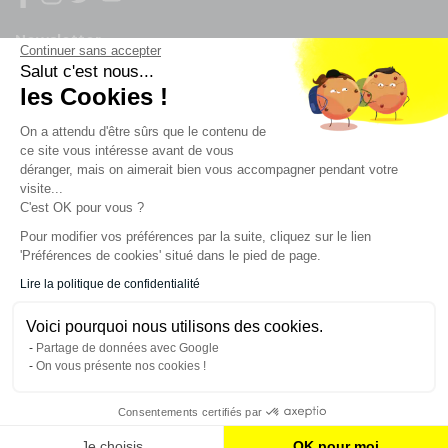
Newsletter
Continuer sans accepter
Salut c'est nous...
les Cookies !
Enregistrez vous à la newsletter
Restez à l'actualité sur nos produits et les offres du
On a attendu d'être sûrs que le contenu de
moment
ce site vous intéresse avant de vous
déranger, mais on aimerait bien vous accompagner pendant votre
visite...
C'est OK pour vous ?
NOS SERVICES
Pour modifier vos préférences par la suite, cliquez sur le lien
'Préférences de cookies' situé dans le pied de page.
INFORMATIONS
Lire la politique de confidentialité
Voici pourquoi nous utilisons des cookies.
CONTACT
Partage de données avec Google
On vous présente nos cookies !
Consentements certifiés par
AJOUTER AU PANIER
Je choisis
OK pour moi