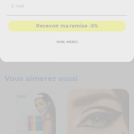
possibilités pour exprimer votre style !
Caractéristiques techniques
Recevoir ma remise -5%
Rouge à lèvres intense
Couleur : rose
Effet : brillant, longue durée
NON, MERCI
Produits certifiés
Norme EU1223/2009
Non testé sur les animaux
Existe en d'autres coloris
Vous aimerez aussi