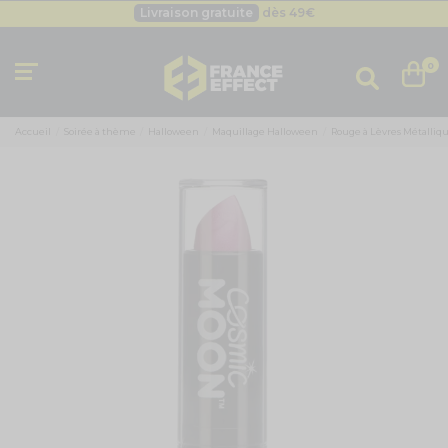
Livraison gratuite
dès 49
€
Besoin d'un devis pro ?
Cliquez ici
Livraison gratuite
dès 49
€
0
Accueil
Soirée à thème
Halloween
Maquillage Halloween
Rouge à Lèvres Métalliqu