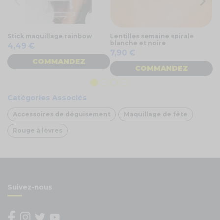
Stick maquillage rainbow
Lentilles semaine spirale
P
blanche et noire
r
4,49 €
7,90 €
3
COMMANDEZ
COMMANDEZ
Catégories Associés
Accessoires de déguisement
Maquillage de fête
Rouge à lèvres
Suivez-nous