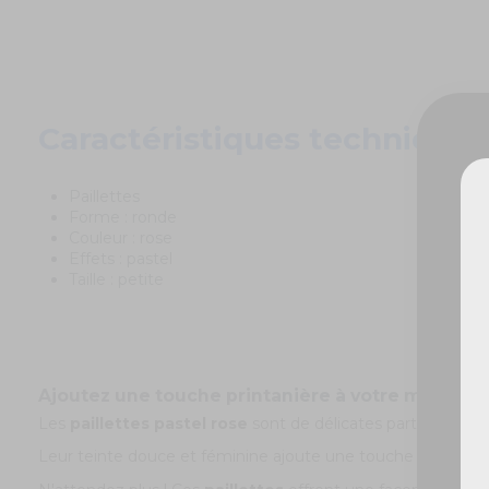
Caractéristiques techniques
Paillettes
Forme : ronde
Couleur : rose
De
Effets : pastel
Taille : petite
Ajoutez une touche printanière à votre maquillag
Les
paillettes pastel rose
sont de délicates particules lu
Leur teinte douce et féminine ajoute une touche de charme