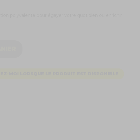
ution polyvalente pour égayer votre quotidien ou enrichir
ANIER
EZ-MOI LORSQUE LE PRODUIT EST DISPONIBLE