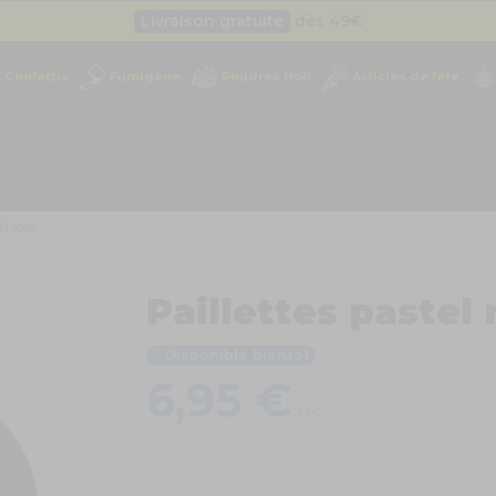
Livraison gratuite
dès 49
€
Besoin d'un devis pro ?
Cliquez ici
Confettis
Fumigène
Poudres Holi
Articles de fête
Livraison gratuite
dès 49
€
el rose
Paillettes pastel 
Disponible bientôt
6,95 €
TTC