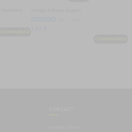
 Northern
Rouge à lèvres argent
5
/
5
-
1
avis
1,63 €
COMMANDEZ
COMMANDEZ
S
CONTACT
France Effect