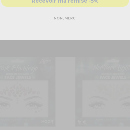
et élégante d'embellir votre journée spéciale, créant une ambia
Recevoir ma remise -5%
DEMANDER MON DEVIS PRO
NON, MERCI
Réponse rapide - sans engagement