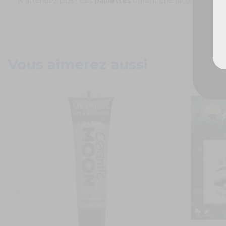
N'attendez plus ! Ces
paillettes
offrent une façon ludique 
Vous aimerez aussi