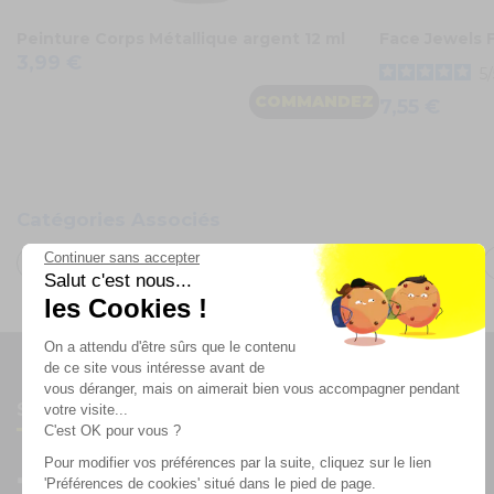
Peinture Corps Métallique argent 12 ml
Face Jewels 
3,99 €
5
/
COMMANDEZ
7,55 €
Catégories Associés
Continuer sans accepter
Accessoires de déguisement
Maquillage de fête
Salut c'est nous...
les Cookies !
On a attendu d'être sûrs que le contenu
de ce site vous intéresse avant de
vous déranger, mais on aimerait bien vous accompagner pendant
Suivez-nous
votre visite...
C'est OK pour vous ?
Pour modifier vos préférences par la suite, cliquez sur le lien
'Préférences de cookies' situé dans le pied de page.