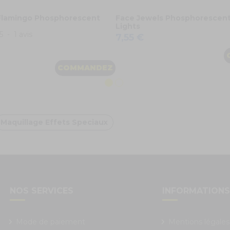
Flamingo Phosphorescent
Face Jewels Phosphorescent
Lights
5
-
1
avis
7,55 €
COMMANDEZ
Maquillage Effets Speciaux
NOS SERVICES
INFORMATION
Mode de paiement
Mentions légales