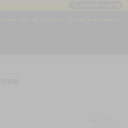
+33 9 78 45 23 78
Soirée à thème
Table de fête
Sonorisation & Lumières
rose
Ref.
G09002