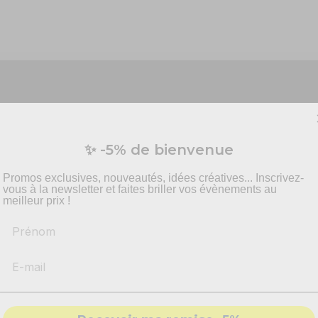
Vous préparez un événement ?
✨ -5% de bienvenue
vis personnalisé pour vos besoins en effets spécia
pyrotechnie et mise en scène.
Promos exclusives, nouveautés, idées créatives... Inscrivez-
vous à la newsletter et faites briller vos évènements au
meilleur prix !
Prénom
-
Recommandations
produits adaptés
e, avec ces paillettes pastel rose !
-
Solutions
conformes & sécurisés
mineuses, parfaites pour égayer un
anniversaire
ou une
baby sho
 et de légèreté à toute décoration ou maquillage festif.
- Accompagnement par nos
experts