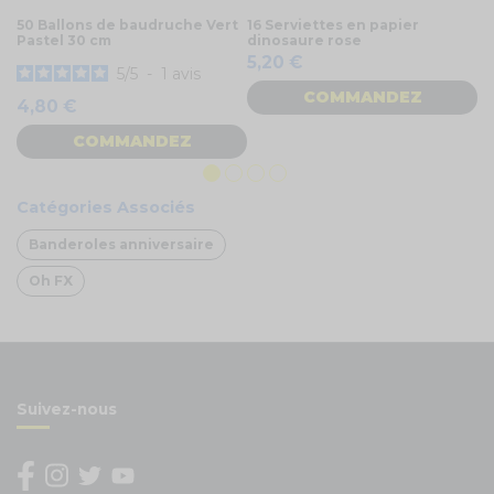
50 Ballons de baudruche Vert
16 Serviettes en papier
Pi
Pastel 30 cm
dinosaure rose
2
5,20 €
5
/
5
-
1
avis
COMMANDEZ
4,80 €
COMMANDEZ
Catégories Associés
Banderoles anniversaire
Oh FX
Suivez-nous