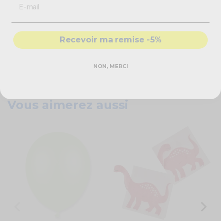
merveilleux anniversaires !
Caractéristiques techniques
Recevoir ma remise -5%
Guirlande dinosaure
Couleur : rose
NON, MERCI
Lettres Joyeux anniversaire
Dimensions : 27 cm (H) x 137 cm (L)
Vous aimerez aussi