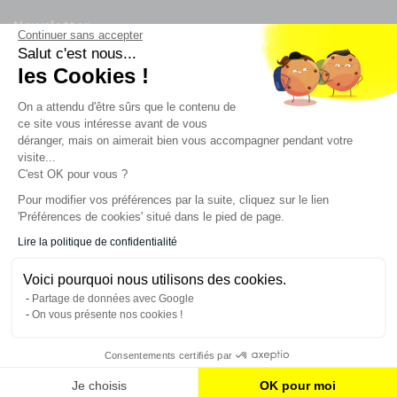
Newsletter
Continuer sans accepter
Salut c'est nous...
les Cookies !
Enregistrez vous à la newsletter
Restez à l'actualité sur nos produits et les offres du
On a attendu d'être sûrs que le contenu de
moment
ce site vous intéresse avant de vous
déranger, mais on aimerait bien vous accompagner pendant votre
visite...
C'est OK pour vous ?
NOS SERVICES
Pour modifier vos préférences par la suite, cliquez sur le lien
'Préférences de cookies' situé dans le pied de page.
INFORMATIONS
Lire la politique de confidentialité
Voici pourquoi nous utilisons des cookies.
CONTACT
Partage de données avec Google
On vous présente nos cookies !
Consentements certifiés par
AJOUTER AU PANIER
Je choisis
OK pour moi
© 2023 France Effect Tous droits réservés.