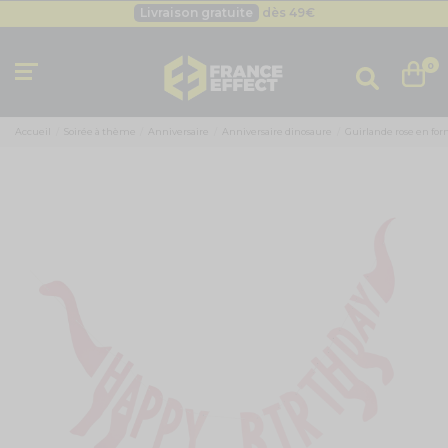
Livraison gratuite
dès 49
€
Besoin d'un devis pro ?
Cliquez ici
Livraison gratuite
dès 49
€
0
Accueil
Soirée à thème
Anniversaire
Anniversaire dinosaure
Guirlande rose en fo