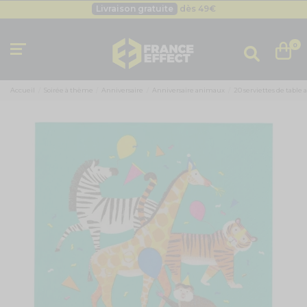
Livraison gratuite
dès 49
€
Besoin d'un devis pro ?
Cliquez ici
Livraison gratuite
dès 49
€
0
Accueil
Soirée à thème
Anniversaire
Anniversaire animaux
20 serviettes de table