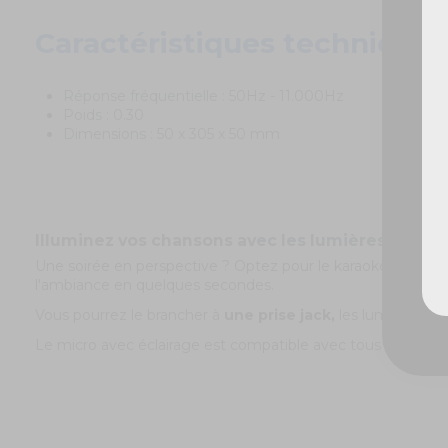
Caractéristiques techniques
Réponse fréquentielle : 50Hz - 11.000Hz
Poids : 0.30
Dimensions : 50 x 305 x 50 mm
Illuminez vos chansons avec les lumières de ce 
Une soirée en perspective ? Optez pour le karaoké ! Pour ce
l'ambiance en quelques secondes.
Vous pourrez le brancher à
une prise jack,
les lumières ch
Le micro avec éclairage est compatible avec tous les sys