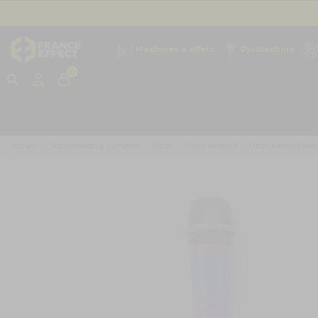
Machines à effets
Pyrotechnie
0
Accueil
Sonorisation & Lumières
Micro
Micro karaoké
Micro karaoké ave