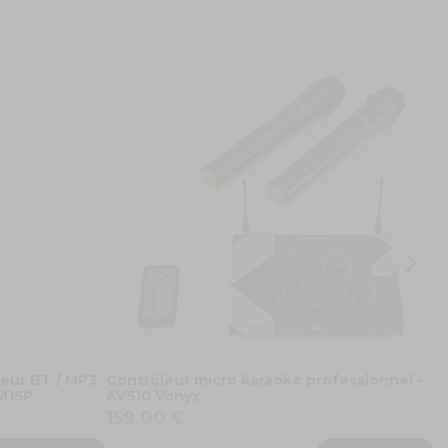
M
B
2
leur BT / MP3
Contrôleur micro karaoké professionnel -
KM15P
AV510 Vonyx
159,00 €