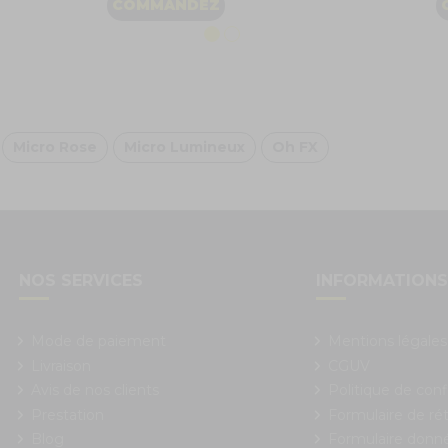
COMMANDEZ
Micro Rose
Micro Lumineux
Oh FX
NOS SERVICES
INFORMATION
Mode de paiement
Mentions légales
Livraison
CGUV
Avis de nos clients
Politique de conf
Prestation
Formulaire de rét
Blog
Formulaire donn