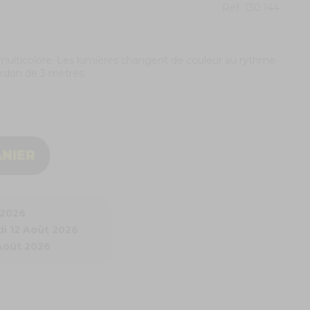
Ref.
130.144
l
 multicolore. Les lumières changent de couleur au rythme
cordon de 3 mètres.
ANIER
 2026
i 12 Août 2026
 Août 2026