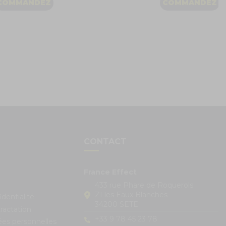
COMMANDEZ
COMMANDEZ
S
CONTACT
France Effect
433 rue Phare de Roquerols
ZI les Eaux Blanches
identialité
34200 SETE
ractation
+33 9 78 45 23 78
ées personnelles