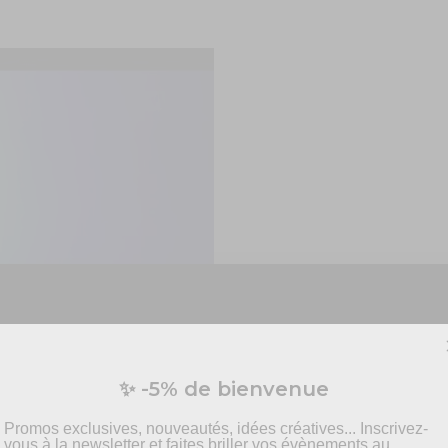
Vous préparez un événement ?
✨ -5% de bienvenue
vis personnalisé pour vos besoins en effets spécia
pyrotechnie et mise en scène.
Promos exclusives, nouveautés, idées créatives... Inscrivez-
vous à la newsletter et faites briller vos évènements au