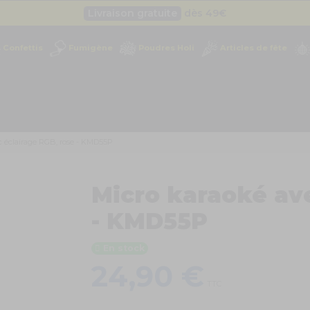
Livraison gratuite
dès 49
€
Besoin d'un devis pro ?
Cliquez ici
Confettis
Fumigène
Poudres Holi
Articles de fête
Livraison gratuite
dès 49
€
c éclairage RGB, rose - KMD55P
Micro karaoké ave
- KMD55P
En stock
24,90 €
TTC