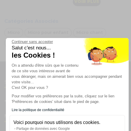
VOIR PLUS
Catégories Associés
Micro
Micro pour enfant
Micro chant
Continuer sans accepter
Arche de ballons Rose
Arche de ballon Arc-en-ciel
Salut c'est nous...
les Cookies !
On a attendu d'être sûrs que le contenu
de ce site vous intéresse avant de
vous déranger, mais on aimerait bien vous accompagner pendant
Suivez-nous
votre visite...
C'est OK pour vous ?
Pour modifier vos préférences par la suite, cliquez sur le lien
'Préférences de cookies' situé dans le pied de page.
Lire la politique de confidentialité
Newsletter
Voici pourquoi nous utilisons des cookies.
Partage de données avec Google