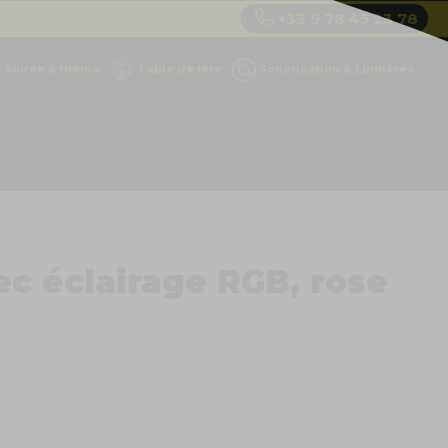
+33 9 78 45 23 78
Soirée à thème
Table de fête
Sonorisation & Lumières
c éclairage RGB, rose