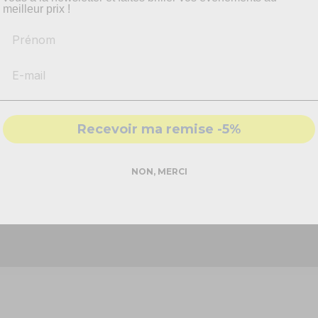
meilleur prix !
Prénom
-
Recommandations
produits adaptés
-
Solutions
conformes & sécurisés
- Accompagnement par nos
experts
Recevoir ma remise -5%
DEMANDER MON DEVIS PRO
micro karaoké avec éclairage RGB, rose - KMD55P !
NON, MERCI
la, il vous faut un
micro karaoké
qui sera mettre en valeur toutes
Réponse rapide - sans engagement
angent avec la musique.
tèmes de musique et de karaoké !