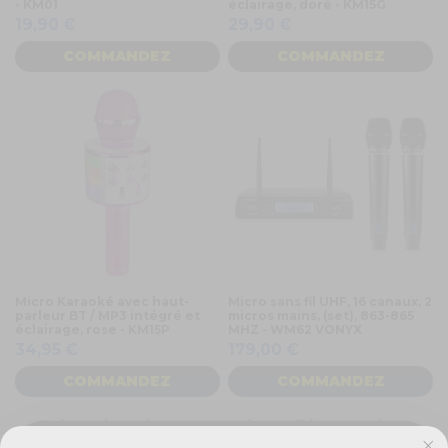
- KM01
éclairage, doré - KM15G
19,90 €
29,90 €
COMMANDEZ
COMMANDEZ
Micro Karaoké avec haut-
Micro sans fil UHF, 16 canaux, 2
parleur BT / MP3 intégré et
micros mains, (set), 863-865
éclairage, rose - KM15P
MHZ - WM62 VONYX
34,95 €
179,00 €
COMMANDEZ
COMMANDEZ
Achat de micro pour chant Bluetooth