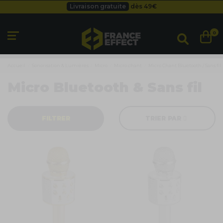
Livraison gratuite
dès 49
€
Besoin d'un devis pro ?
Cliquez ici
Livraison gratuite
dès 49
€
0
Accueil
Sonorisation & Lumières
Micro
Micro chant
Micro Chant Bluetooth / Sans fil
Micro Bluetooth & Sans fil
FILTRER
TRIER PAR