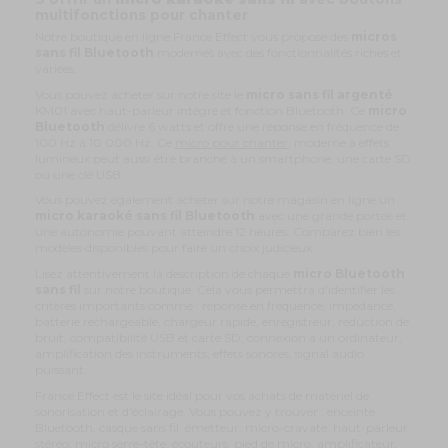
multifonctions pour chanter
Notre boutique en ligne France Effect vous propose des
micros
sans fil Bluetooth
modernes avec des fonctionnalités riches et
variées.
Vous pouvez acheter sur notre site le
micro sans fil argenté
KM01 avec haut-parleur intégré et fonction Bluetooth. Ce
micro
Bluetooth
délivre 6 watts et offre une réponse en fréquence de
100 Hz à 10 000 Hz. Ce
micro pour chanter
, moderne à effets
lumineux peut aussi être branché à un smartphone, une carte SD
ou une clé USB.
Vous pouvez également acheter sur notre magasin en ligne un
micro karaoké sans fil Bluetooth
avec une grande portée et
une autonomie pouvant atteindre 12 heures. Comparez bien les
modèles disponibles pour faire un choix judicieux.
Lisez attentivement la description de chaque
micro Bluetooth
sans fil
sur notre boutique. Cela vous permettra d'identifier les
critères importants comme : réponse en fréquence, impédance,
batterie rechargeable, chargeur rapide, enregistreur, réduction de
bruit, compatibilité USB et carte SD, connexion à un ordinateur,
amplification des instruments, effets sonores, signal audio
puissant...
France Effect est le site idéal pour vos achats de matériel de
sonorisation et d'éclairage. Vous pouvez y trouver : enceinte
Bluetooth, casque sans fil, émetteur, micro-cravate, haut-parleur
stéréo, micro serre-tête, écouteurs, pied de micro, amplificateur,