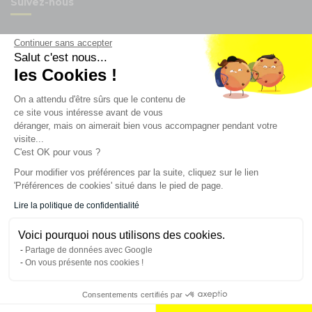
Suivez-nous
Continuer sans accepter
Salut c'est nous...
les Cookies !
Newsletter
On a attendu d'être sûrs que le contenu de
Enregistrez vous à la newsletter
ce site vous intéresse avant de vous
déranger, mais on aimerait bien vous accompagner pendant votre
Restez à l'actualité sur nos produits et les offres du
visite...
moment
C'est OK pour vous ?
Pour modifier vos préférences par la suite, cliquez sur le lien
'Préférences de cookies' situé dans le pied de page.
NOS SERVICES
Lire la politique de confidentialité
Voici pourquoi nous utilisons des cookies.
INFORMATIONS
Partage de données avec Google
On vous présente nos cookies !
CONTACT
Consentements certifiés par