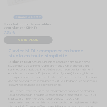
Disponible bientôt
Max - Autocollants amovibles
pour clavier - KB-KEY
7,95 €
VOIR PLUS
Clavier MIDI : composer en home
studio en toute simplicité
Le
clavier MIDI
occupe une place centrale dans tout home
studio digne de ce nom. Contrairement à un piano ou à un
synthétiseur classique, il ne génère aucun son par lui-même : il
envoie des données MIDI (notes, vélocité, durée) à un logiciel de
musique installé sur votre ordinateur. C'est cette information qui
déclenche ensuite les instruments virtuels, les banques de sons ou
les synthétiseurs logiciels de votre choix.
Sur France Effect, vous trouverez différents modèles de claviers
MIDI pensés pour la musique assistée par ordinateur (MAO), qu'il
s'agisse d'un premier achat pour débutants ou d'un
renouvellement de matériel pour un studio d'enregistrement déjà
bien équipé. Chaque référence se distingue par son nombre de