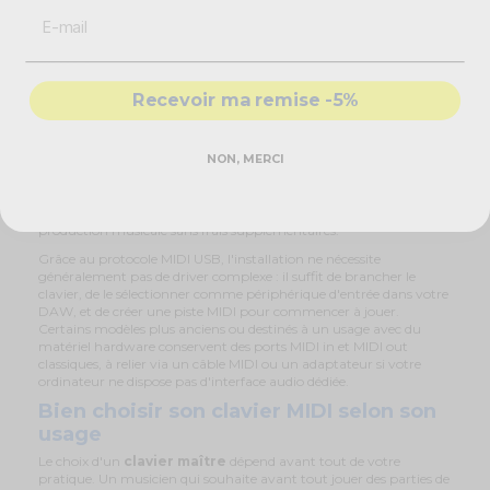
adaptés à un usage nomade ou à un bureau où la place manque.
Compatibilité avec vos logiciels de
MAO
Un bon clavier MIDI se choisit aussi en fonction du logiciel de
Recevoir ma remise -5%
musique que vous utilisez au quotidien. La majorité des références
disponibles sur France Effect fonctionnent sans difficulté avec
Ableton Live, FL Studio, Cubase, Logic Pro, Pro Tools ou encore
Studio One, que ce soit sous Mac OS, Windows ou Linux. Certains
NON, MERCI
fabricants comme Novation, Native Instruments ou IK
Multimedia proposent d'ailleurs des claviers livrés avec une version
allégée de leur propre logiciel, une manière simple de démarrer en
production musicale sans frais supplémentaires.
Grâce au protocole MIDI USB, l'installation ne nécessite
généralement pas de driver complexe : il suffit de brancher le
clavier, de le sélectionner comme périphérique d'entrée dans votre
DAW, et de créer une piste MIDI pour commencer à jouer.
Certains modèles plus anciens ou destinés à un usage avec du
matériel hardware conservent des ports MIDI in et MIDI out
classiques, à relier via un câble MIDI ou un adaptateur si votre
ordinateur ne dispose pas d'interface audio dédiée.
Bien choisir son clavier MIDI selon son
usage
Le choix d'un
clavier maître
dépend avant tout de votre
pratique. Un musicien qui souhaite avant tout jouer des parties de