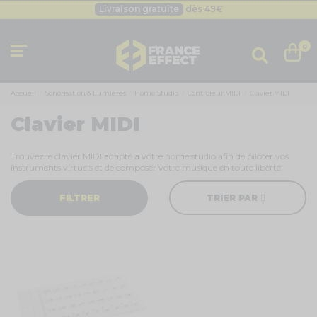
Livraison gratuite
dès 49
€
Besoin d'un devis pro ?
Cliquez ici
Livraison gratuite
dès 49
€
0
Accueil
Sonorisation & Lumières
Home Studio
Contrôleur MIDI
Clavier MIDI
Clavier MIDI
Trouvez le clavier MIDI adapté à votre home studio afin de piloter vos
instruments virtuels et de composer votre musique en toute liberté.
FILTRER
TRIER PAR