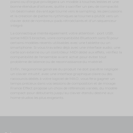
piano ou d'orgue privilégiera un modèle à touches lestées et une
bonne étendue d'octaves, quitte à sacrifier un peu de compacité.
Un beatmaker davantage tourné vers le sampling, les percussions
et la création de patterns rythmiques se tournera plutôt vers un
clavier doté de nombreux pads rétroéclairés et d'un séquenceur
intégré.
La connectique mérite également votre attention : port USB,
sortie MIDI 5 broches, voire compatibilité Bluetooth sans fil pour
certains modèles récents utilisables avec une tablette ou un
smartphone. Si vous travaillez déjà avec une interface audio, une
carte son externe ou un contrôleur MIDI dédié aux effets, vérifiez la
compatibilité de l'ensemble avant achat pour éviter tout
problème de latence ou de reconnaissance du matériel.
Enfin, l'ergonomie générale du produit ne doit pas être négligée :
un clavier intuitif, avec une interface graphique claire ou des
raccourcis dédiés à votre logiciel de MAO, vous fera gagner un
temps précieux dans vos sessions de composition et de mixage.
France Effect propose un choix de références variées, du modèle
compact pour débutants jusqu'au clavier étendu destiné aux
home studios les plus exigeants.