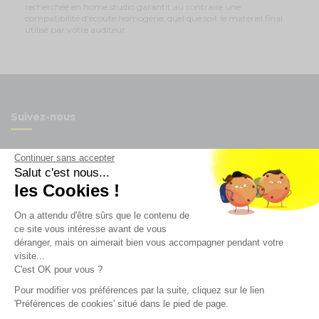
recherchée en home studio garantit au contraire une
compatibilité d'écoute homogène, quel que soit le matériel final
utilisé par votre auditeur.
Suivez-nous
Continuer sans accepter
Salut c'est nous...
les Cookies !
Newsletter
On a attendu d'être sûrs que le contenu de
Enregistrez vous à la newsletter
ce site vous intéresse avant de vous
déranger, mais on aimerait bien vous accompagner pendant votre
Restez à l'actualité sur nos produits et les offres du
visite...
moment
C'est OK pour vous ?
Pour modifier vos préférences par la suite, cliquez sur le lien
'Préférences de cookies' situé dans le pied de page.
NOS SERVICES