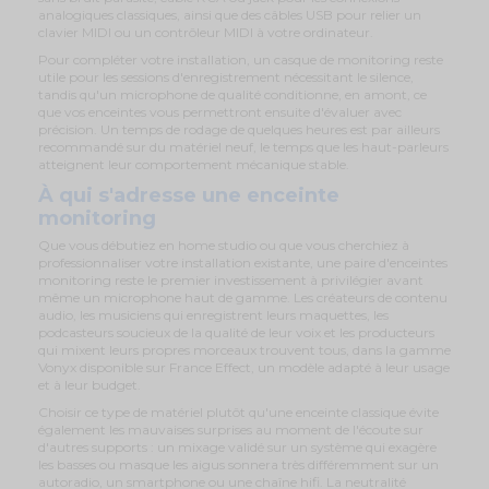
analogiques classiques, ainsi que des câbles USB pour relier un
clavier MIDI ou un contrôleur MIDI à votre ordinateur.
Pour compléter votre installation, un casque de monitoring reste
utile pour les sessions d'enregistrement nécessitant le silence,
tandis qu'un microphone de qualité conditionne, en amont, ce
que vos enceintes vous permettront ensuite d'évaluer avec
précision. Un temps de rodage de quelques heures est par ailleurs
recommandé sur du matériel neuf, le temps que les haut-parleurs
atteignent leur comportement mécanique stable.
À qui s'adresse une enceinte
monitoring
Que vous débutiez en home studio ou que vous cherchiez à
professionnaliser votre installation existante, une paire d'enceintes
monitoring reste le premier investissement à privilégier avant
même un microphone haut de gamme. Les créateurs de contenu
audio, les musiciens qui enregistrent leurs maquettes, les
podcasteurs soucieux de la qualité de leur voix et les producteurs
qui mixent leurs propres morceaux trouvent tous, dans la gamme
Vonyx disponible sur France Effect, un modèle adapté à leur usage
et à leur budget.
Choisir ce type de matériel plutôt qu'une enceinte classique évite
également les mauvaises surprises au moment de l'écoute sur
d'autres supports : un mixage validé sur un système qui exagère
les basses ou masque les aigus sonnera très différemment sur un
autoradio, un smartphone ou une chaîne hifi. La neutralité