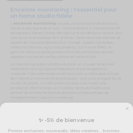
Enceinte monitoring : l'essentiel pour
un home studio fidèle
L'
enceinte monitoring
occupe une place centrale dans tout
home studio digne de ce nom. Contrairement à une enceinte hifi
pensée pour flatter l'oreille, elle restitue le son de façon neutre, sans
coloration ni embellissement artificiel. Cette neutralité permet de
repérer les moindres défauts d'un mixage : basses mal dosées,
médiums creux ou aigus trop présents. Sur France Effect, la
gamme Vonyx propose plusieurs formats d'enceintes actives
adaptés à toutes les configurations de home studio.
Le monitoring audio consiste à écouter un mixage tel qu'il est
réellement, sans qu'aucune fréquence ne soit exagérée ou
masquée. C'est cette exigence de neutralité qui distingue ce type
de matériel d'une enceinte grand public. Que vous enregistriez de
la voix, du chant, un instrument ou que vous mixiez une
production électronique, un moniteur de studio fiable vous
permet de prendre les bonnes décisions à chaque étape, de
l'enregistrement jusqu'au mastering.
Notre sélection d'enceintes monitoring
Vonyx pour tous les home studios
✨ -5% de bienvenue
France Effect propose une gamme d'
enceintes monitoring
actives
pensée pour s'adapter à la taille de votre pièce et à votre
budget. Chaque référence est vendue par paire, condition
Promos exclusives, nouveautés, idées créatives... Inscrivez-