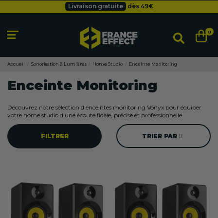
Livraison gratuite
dès 49
€
Besoin d'un devis pro ?
Cliquez ici
Livraison gratuite
dès 49
€
0
Accueil
Sonorisation & Lumières
Home Studio
Enceinte Monitoring
Enceinte Monitoring
Découvrez notre sélection d'enceintes monitoring Vonyx pour équiper
votre home studio d'une écoute fidèle, précise et professionnelle.
FILTRER
TRIER PAR