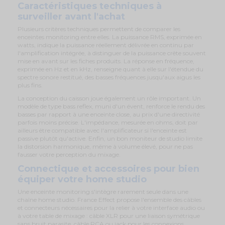
Caractéristiques techniques à
surveiller avant l'achat
Plusieurs critères techniques permettent de comparer les
enceintes monitoring entre elles. La puissance RMS, exprimée en
watts, indique la puissance réellement délivrée en continu par
l'amplification intégrée, à distinguer de la puissance crête souvent
mise en avant sur les fiches produits. La réponse en fréquence,
exprimée en Hz et en kHz, renseigne quant à elle sur l'étendue du
spectre sonore restitué, des basses fréquences jusqu'aux aigus les
plus fins.
La conception du caisson joue également un rôle important. Un
modèle de type bass reflex, muni d'un évent, renforce le rendu des
basses par rapport à une enceinte close, au prix d'une directivité
parfois moins précise. L'impédance, mesurée en ohms, doit par
ailleurs être compatible avec l'amplificateur si l'enceinte est
passive plutôt qu'active. Enfin, un bon moniteur de studio limite
la distorsion harmonique, même à volume élevé, pour ne pas
fausser votre perception du mixage.
Connectique et accessoires pour bien
équiper votre home studio
Une enceinte monitoring s'intègre rarement seule dans une
chaîne home studio. France Effect propose l'ensemble des câbles
et connecteurs nécessaires pour la relier à votre interface audio ou
à votre table de mixage : câble XLR pour une liaison symétrique
sans bruit parasite, câble RCA ou jack pour les connexions