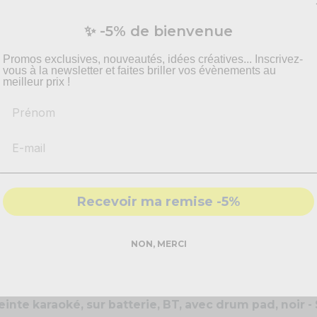
✨ -5% de bienvenue
Promos exclusives, nouveautés, idées créatives... Inscrivez-
vous à la newsletter et faites briller vos évènements au
meilleur prix !
Prénom
Recevoir ma remise -5%
NON, MERCI
einte karaoké, sur batterie, BT, avec drum pad, noir