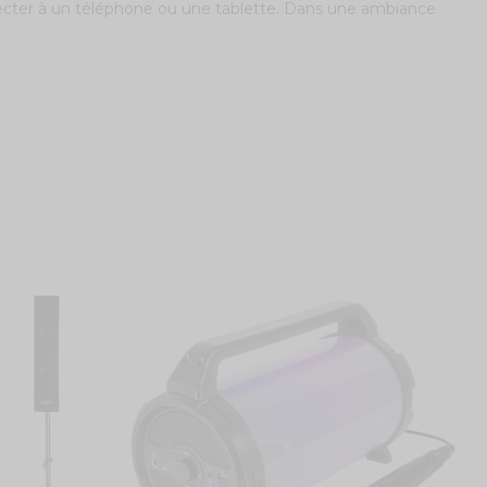
cter à un téléphone ou une tablette. Dans une ambiance
V
F
U
3