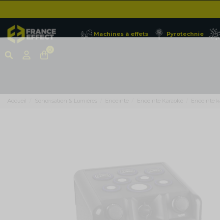
Machines à effets
Pyrotechnie
0
Accueil
Sonorisation & Lumières
Enceinte
Enceinte Karaoké
Enceinte k