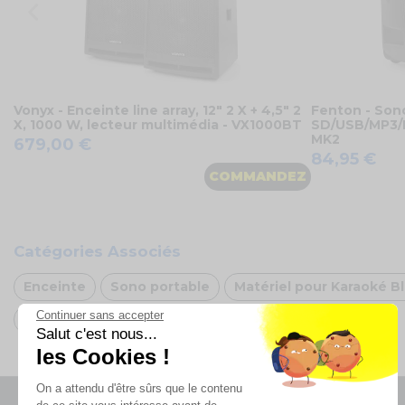
Vonyx - Enceinte line array, 12" 2 X + 4,5" 2
Fenton - Sono
X, 1000 W, lecteur multimédia - VX1000BT
SD/USB/MP3/BT
MK2
679,00 €
84,95 €
COMMANDEZ
Catégories Associés
Enceinte
Sono portable
Matériel pour Karaoké Bl
Continuer sans accepter
Oh FX
Salut c'est nous...
les Cookies !
On a attendu d'être sûrs que le contenu