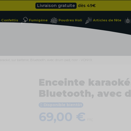
Livraison gratuite
dès 49
€
Besoin d'un devis pro ?
Cliquez ici
Confettis
Fumigène
Poudres Holi
Articles de fête
Livraison gratuite
dès 49
€
araoké, sur batterie, Bluetooth, avec drum pad, noir - VONYX
Enceinte karaoké,
Bluetooth, avec 
Disponible bientôt
69,00 €
TTC