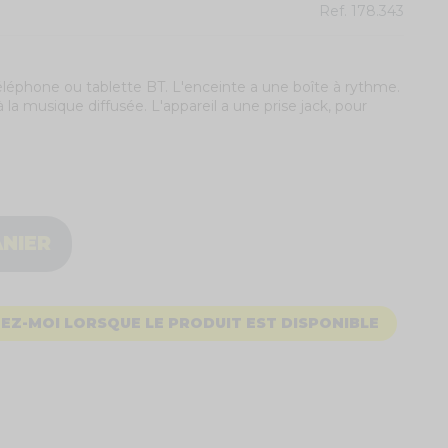
Ref.
178.343
léphone ou tablette BT. L'enceinte a une boîte à rythme.
à la musique diffusée. L'appareil a une prise jack, pour
ANIER
EZ-MOI LORSQUE LE PRODUIT EST DISPONIBLE