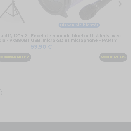
Disponible bientôt
ctif, 12" + 2
Enceinte nomade bluetooth à leds avec
édia - VX880BT
USB, micro-SD et microphone - PARTY
59,90 €
COMMANDEZ
VOIR PLUS