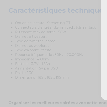
Caractéristiques techniques
Option de lecture : Streaming BT
Connecteurs d'entrée : 3.5mm Jack. 6.3mm Jack
Puissance max de sortie : 50W
Diamètre tweeter : 1
Type de tweeter : dome
Diamètres woofers : 4
Type d'aimant : ferrite
Réponse fréquentielle : 30Hz - 20.000Hz
Impédance : 4 Ohm
Batterie : 3.7V - 1.5Ah
Alimentation : 5V par USB
Poids : 1.30
Dimensions : 185 x 185 x 195 mm
Organisez les meilleures soirées avec cette enc