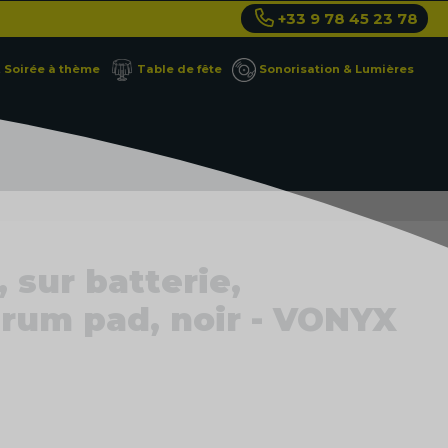
+33 9 78 45 23 78
Soirée à thème
Table de fête
Sonorisation & Lumières
 sur batterie,
drum pad, noir - VONYX