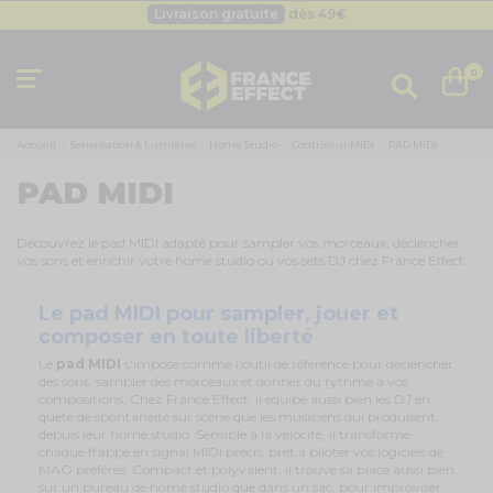
Livraison gratuite
dès 49
€
Besoin d'un devis pro ?
Cliquez ici
Livraison gratuite
dès 49
€
0
Accueil
Sonorisation & Lumières
Home Studio
Contrôleur MIDI
PAD MIDI
PAD MIDI
Découvrez le pad MIDI adapté pour sampler vos morceaux, déclencher
vos sons et enrichir votre home studio ou vos sets DJ chez France Effect.
Le pad MIDI pour sampler, jouer et
composer en toute liberté
Le
pad MIDI
s'impose comme l'outil de référence pour déclencher
des sons, sampler des morceaux et donner du rythme à vos
compositions. Chez France Effect, il équipe aussi bien les DJ en
quête de spontanéité sur scène que les musiciens qui produisent
depuis leur home studio. Sensible à la vélocité, il transforme
chaque frappe en signal MIDI précis, prêt à piloter vos logiciels de
MAO préférés. Compact et polyvalent, il trouve sa place aussi bien
sur un bureau de home studio que dans un sac, pour improviser