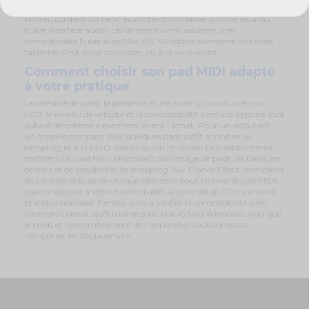
musique. Compact et intuitif, le boîtier s'installe facilement sur un
bureau ou dans un rack, aux côtés d'un clavier synthétiseur ou
d'une interface audio. Les drivers fournis assurent une
compatibilité fluide avec Mac OS, Windows ou même certaines
tablettes iPad, pour composer où que vous soyez.
Comment choisir son pad MIDI adapté
à votre pratique
Le nombre de pads, la présence d'une carte SD ou d'un écran
LCD, le niveau de vélocité et la compatibilité avec vos logiciels sont
autant de critères à examiner avant l'achat. Pour un débutant,
un modèle compact avec quelques pads suffit à s'initier au
sampling et à la MAO, tandis qu'un musicien plus expérimenté
préférera un pad MIDI proposant davantage de pads, de banques
de sons et de possibilités de mapping. Sur France Effect, comparez
les caractéristiques de chaque référence pour trouver le pad MIDI
qui correspond à votre home studio, à votre setup DJ ou à votre
pratique nomade. Pensez aussi à vérifier la compatibilité avec
votre ordinateur, qu'il tourne sous Mac OS ou Windows, ainsi que
le poids et l'encombrement de l'appareil si vous comptez
l'emporter en déplacement.