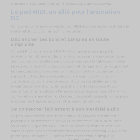
une session ou peaufiner un morceau où que vous soyez.
Le pad MIDI, un allié pour l'animation
DJ
Sur scène comme en soirée, le pad MIDI se glisse facilement dans le
matériel du DJ pour enrichir chaque set.
Déclencher ses sons et samples en toute
simplicité
Un pad MIDI comme le AKAI MPX propose plusieurs pads
rétroéclairés, ultrasensibles à la vélocité, pour lancer des samples,
des boucles ou des effets sans quitter des yeux la table de mixage.
Le rétroéclairage RGB des pads permet de repérer d'un coup d'œil
les banques de sons actives, un vrai gain de temps pendant un
mix en hip hop, techno ou électro. Relié en USB MIDI à un
contrôleur DJ ou à une carte son, il complète idéalement les
enceintes de monitoring et les instruments déjà présents sur
scène. Certains modèles, à l'image des surfaces signées Akai MPC
ou Novation, misent sur un boîtier robuste et des pads larges pour
encaisser les frappes les plus rythmées d'un set live.
Se connecter facilement à son matériel audio
Le pad MIDI communique par câble USB avec un ordinateur
portable, une interface audio ou une interface MIDI, aussi bien
sous Mac OS que sous PC. Certains modèles embarquent une
carte SD pour lire directement des samples au format WAV, sans
passer par un logiciel. Grâce à cette connectique simple, le