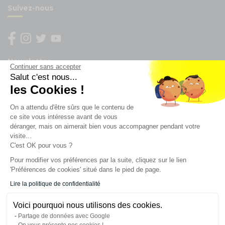
Suivez-nous
Newsletter
Continuer sans accepter
Salut c'est nous...
les Cookies !
Enregistrez vous à la newsletter
Restez à l'actualité sur nos produits et les offres du
On a attendu d'être sûrs que le contenu de
moment
ce site vous intéresse avant de vous
déranger, mais on aimerait bien vous accompagner pendant votre
visite...
C'est OK pour vous ?
NOS SERVICES
Pour modifier vos préférences par la suite, cliquez sur le lien
'Préférences de cookies' situé dans le pied de page.
INFORMATIONS
Lire la politique de confidentialité
Voici pourquoi nous utilisons des cookies.
CONTACT
Partage de données avec Google