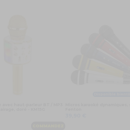
Disponible bientô
 avec haut-parleur BT / MP3
Micros karaoké dynamiques, s
lairage, doré - KM15G
Fenton
39,90 €
COMMANDEZ