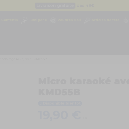
Besoin d'un devis pro ?
Cliquez ici
Livraison gratuite
dès 49
€
Confettis
Fumigène
Poudres Holi
Articles de fête
Besoin d'un devis pro ?
Cliquez ici
Livraison gratuite
dès 49
€
c éclairage RGB, noir - KMD55B
Micro karaoké ave
KMD55B
Disponible bientôt
19,90 €
TTC