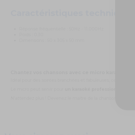
Caractéristiques techniques
Réponse fréquentielle : 50Hz - 11.000Hz
Poids : 0.30
Dimensions : 50 x 305 x 50 mm
Chantez vos chansons avec ce micro karaoké ave
Idéal pour des soirées branchées et fabuleuses, ce microphon
Le micro peut servir pour
un karaoké professionnel
et po
N'attendez plus ! Devenez le maitre de la chanson avec le