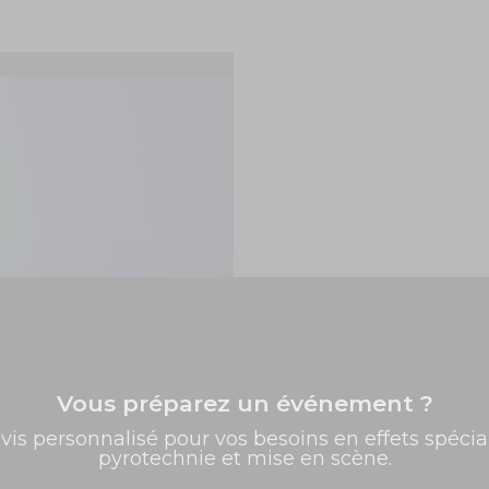
Vous préparez un événement ?
✨ -5% de bienvenue
vis personnalisé pour vos besoins en effets spécia
pyrotechnie et mise en scène.
Promos exclusives, nouveautés, idées créatives... Inscrivez-
vous à la newsletter et faites briller vos évènements au