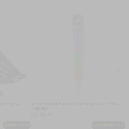
V
-
3
t
et de 5 -
Micro karaoké avec éclairage RGB, rose -
KMD55P
24,90 €
VOIR PLUS
COMMANDEZ