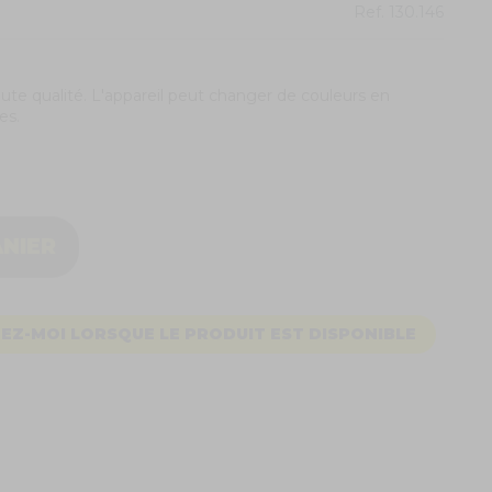
Ref.
130.146
te qualité. L'appareil peut changer de couleurs en
res.
ANIER
EZ-MOI LORSQUE LE PRODUIT EST DISPONIBLE