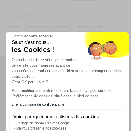
Catégories Associés
Micro
Micro pour enfant
Micro chant
Continuer sans accepter
Arche de ballon Arc-en-ciel
Micro Lumineux
Oh F
Salut c'est nous...
les Cookies !
On a attendu d'être sûrs que le contenu
de ce site vous intéresse avant de
vous déranger, mais on aimerait bien vous accompagner pendant
Suivez-nous
votre visite...
C'est OK pour vous ?
Pour modifier vos préférences par la suite, cliquez sur le lien
'Préférences de cookies' situé dans le pied de page.
Lire la politique de confidentialité
Newsletter
Voici pourquoi nous utilisons des cookies.
Partage de données avec Google
Enregistrez vous à la newsletter
On vous présente nos cookies !