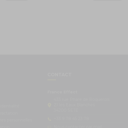
S
CONTACT
France Effect
433 rue Phare de Roquerols
ZI les Eaux Blanches
identialité
34200 SETE
ractation
+33 9 78 45 23 78
ées personnelles
Nous contacter par mail
ation