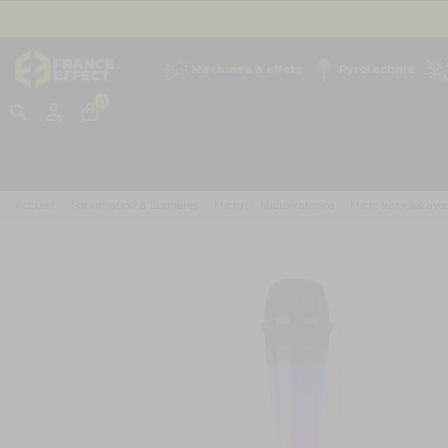
Machines à effets
Pyrotechnie
0
Accueil
Sonorisation & Lumières
Micro
Micro karaoké
Micro karaoké ave