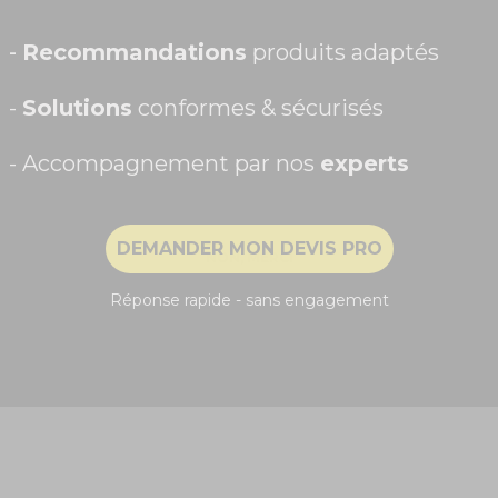
meilleur prix !
Prénom
-
Recommandations
produits adaptés
-
Solutions
conformes & sécurisés
- Accompagnement par nos
experts
Recevoir ma remise -5%
DEMANDER MON DEVIS PRO
NON, MERCI
c éclairage RGB, noir - KMD55B !
e est le top de la technologie. Il vous suffit de brancher le mic
Réponse rapide - sans engagement
ur une utilisation de particulier.
s couleurs de ce
micro Karaoké
!