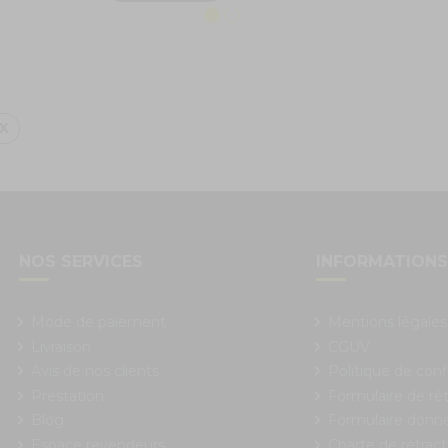
X
NOS SERVICES
INFORMATION
Mode de paiement
Mentions légales
Livraison
CGUV
Avis de nos clients
Politique de conf
Prestation
Formulaire de rét
Blog
Formulaire donn
Espace revendeurs
Charte de rétract