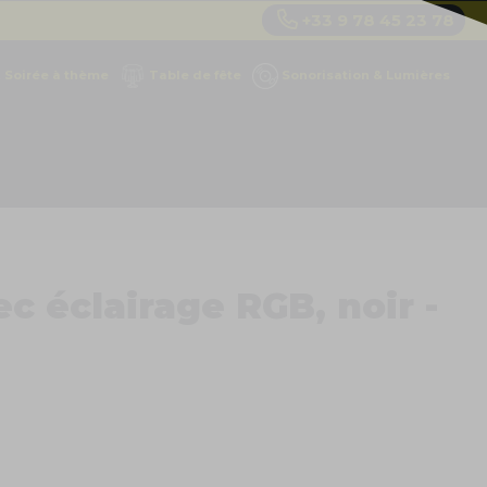
+33 9 78 45 23 78
Soirée à thème
Table de fête
Sonorisation & Lumières
c éclairage RGB, noir -