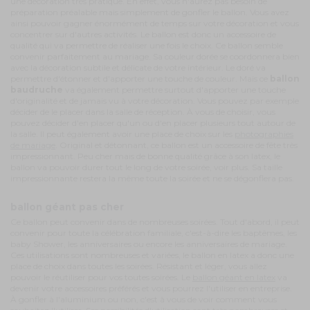
une décoration très pratique. En effet, vous n'aurez pas besoin de
préparation préalable mais simplement de gonfler le ballon. Vous avez
ainsi pouvoir gagner énormément de temps sur votre décoration et vous
concentrer sur d'autres activités. Le ballon est donc un accessoire de
qualité qui va permettre de réaliser une fois le choix. Ce ballon semble
convenir parfaitement au mariage. Sa couleur dorée se coordonnera bien
avec la décoration subtile et délicate de votre intérieur. Le doré va
permettre d'étonner et d'apporter une touche de couleur. Mais ce
ballon
baudruche
va également permettre surtout d'apporter une touche
d'originalité et de jamais vu à votre décoration. Vous pouvez par exemple
décider de le placer dans la salle de réception. À vous de choisir, vous
pouvez décider d'en placer qu'un ou d'en placer plusieurs tout autour de
la salle. Il peut également avoir une place de choix sur les
photographies
de mariage
. Original et détonnant, ce ballon est un accessoire de fête très
impressionnant. Peu cher mais de bonne qualité grâce à son latex, le
ballon va pouvoir durer tout le long de votre soirée, voir plus. Sa taille
impressionnante restera la même toute la soirée et ne se dégonflera pas.
ballon géant pas cher
Ce ballon peut convenir dans de nombreuses soirées. Tout d'abord, il peut
convenir pour toute la célébration familiale, c'est-à-dire les baptêmes, les
baby Shower, les anniversaires ou encore les anniversaires de mariage.
Ces utilisations sont nombreuses et variées, le ballon en latex a donc une
place de choix dans toutes les soirées. Résistant et léger, vous allez
pouvoir le réutiliser pour vos toutes soirées. Le
ballon géant en latex
va
devenir votre accessoires préférés et vous pourrez l'utiliser en entreprise.
À gonfler à l'aluminium ou non, c'est à vous de voir comment vous