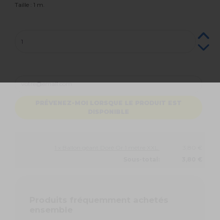
Taille : 1 m.
PRÉVENEZ-MOI LORSQUE LE PRODUIT EST
DISPONIBLE
1 x Ballon géant Doré Or 1 mètre XXL:
3,80 €
Sous-total:
3,80 €
Produits fréquemment achetés
ensemble