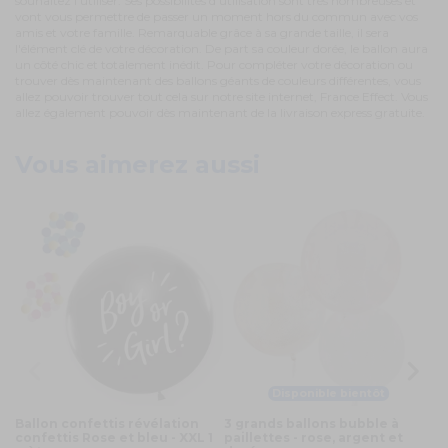
souhaitez l'utiliser. Ses possibilités d'utilisation sont très nombreuses et
vont vous permettre de passer un moment hors du commun avec vos
amis et votre famille. Remarquable grâce à sa grande taille, il sera
l'élément clé de votre décoration. De part sa couleur dorée, le ballon aura
un côté chic et totalement inédit. Pour compléter votre décoration ou
trouver dès maintenant des ballons géants de couleurs différentes, vous
allez pouvoir trouver tout cela sur notre site internet, France Effect. Vous
allez également pouvoir dès maintenant de la livraison express gratuite.
Vous aimerez aussi
Disponible bientôt
Ballon confettis révélation
3 grands ballons bubble à
Ba
confettis Rose et bleu - XXL 1
paillettes - rose, argent et
m