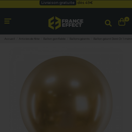
Besoin d'un devis pro ?
Cliquez ici
Livraison gratuite
dès 49
€
0
Accueil
Articles de fête
Ballon gonflable
Ballons géants
Ballon géant Doré Or 1 mèt