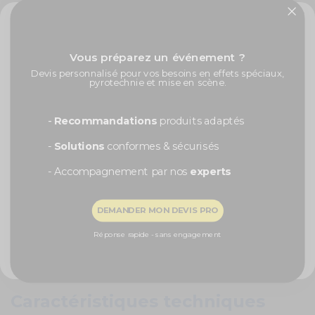
3,30 €
✨ -5% de bienvenue
structure ARCHE pour ballons 3m x 3 m
Vous préparez un événement ?
Promos exclusives, nouveautés, idées créatives... Inscrivez-
29,90 €
Devis personnalisé pour vos besoins en effets spéciaux,
vous à la newsletter et faites briller vos évènements au
pyrotechnie et mise en scène.
meilleur prix !
Prénom
-
Recommandations
produits adaptés
-
Solutions
conformes & sécurisés
Créez une décoration originale avec ce ballon géant
- Accompagnement par nos
experts
rond menthe pastel - 1 mètre !
Recevoir ma remise -5%
Le
ballon géant menthe
habille rapidement les espaces, donnant du
volume et de l'ampleur. Vous pourrez les accessoiriser facilement avec des
DEMANDER MON DEVIS PRO
pompons dorés, pour cacher le noeud de fermeture.
NON, MERCI
Réponse rapide - sans engagement
Associez-le à des couleurs pastels, comme le orange ou le rose.
N'attendez plus ! Le
ballon géant
menthe
convient à tous vos
événements festifs !
Caractéristiques techniques