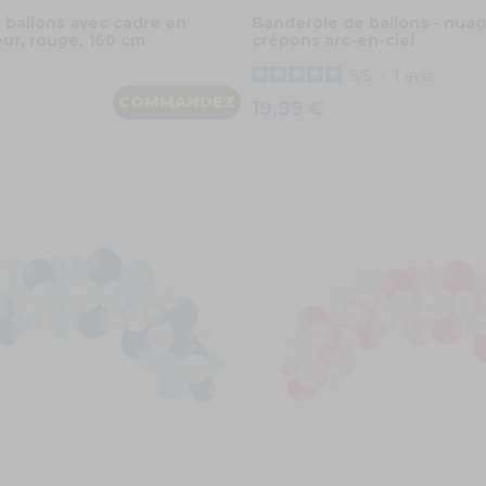
 ballons avec cadre en
Banderole de ballons - nua
ur, rouge, 160 cm
crépons arc-en-ciel
5
/
5
-
1
avis
COMMANDEZ
19,99 €