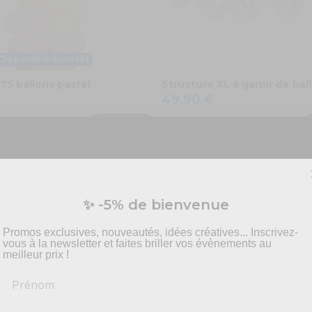
Disponible bientôt
 75 ballons pastel
Structure XL à garnir de bal
49,90 €
VOIR PLUS
Vous préparez un événement ?
✨ -5% de bienvenue
vis personnalisé pour vos besoins en effets spécia
pyrotechnie et mise en scène.
Promos exclusives, nouveautés, idées créatives... Inscrivez-
vous à la newsletter et faites briller vos évènements au
meilleur prix !
Prénom
-
Recommandations
produits adaptés