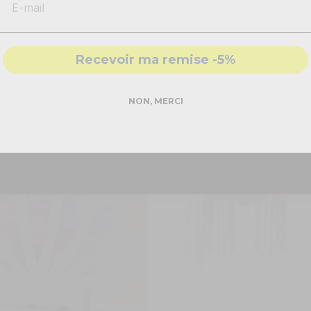
-
Solutions
conformes & sécurisés
- Accompagnement par nos
experts
anche lettres LOVE à garnir
Structure de ballons manet
Recevoir ma remise -5%
 63 cm
22,50 €
DEMANDER MON DEVIS PRO
NON, MERCI
COMMANDEZ
Réponse rapide - sans engagement