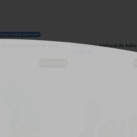
Disponible bientôt
e de ballons blanc et doré
Décoration plafond de ballo
25,20 €
VOIR PLUS