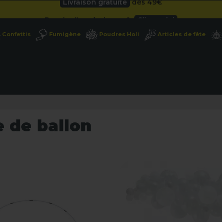
Besoin d'un devis pro ?
Cliquez ici
Livraison gratuite
dès 49
€
Confettis
Fumigène
Poudres Holi
Articles de fête
Besoin d'un devis pro ?
Cliquez ici
Livraison gratuite
dès 49
€
 de ballon