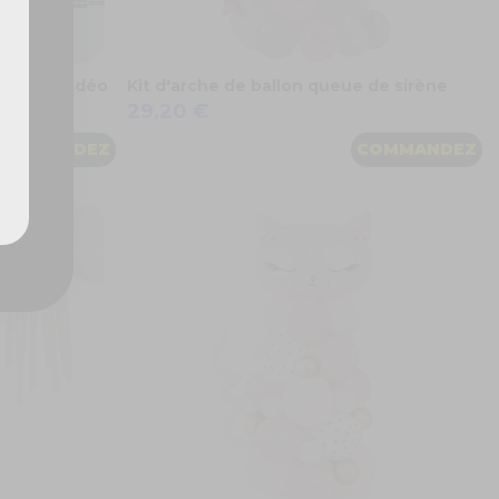
te jeux-vidéo
Kit d'arche de ballon queue de sirène
29,20 €
COMMANDEZ
COMMANDEZ