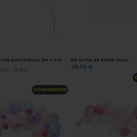
CHE pour ballons 3m x 3 m
Kit arche de ballon blanc
26,50 €
4.9
/
5
-
8
avis
COMMANDEZ