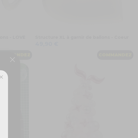
lons - LOVE
Structure XL à garnir de ballons - Coeur
49,90 €
COMMANDEZ
COMMANDEZ
ux,