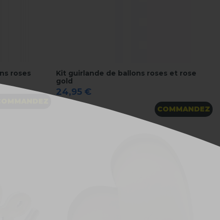
ns roses
Kit guirlande de ballons roses et rose
gold
24,95 €
COMMANDEZ
COMMANDEZ