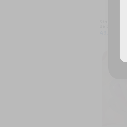
Structure bl
de ballons -
43,95 €