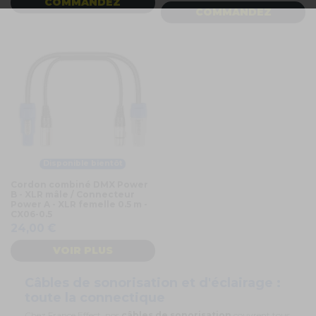
COMMANDEZ
COMMANDEZ
Disponible bientôt
Cordon combiné DMX Power
B - XLR mâle / Connecteur
Power A - XLR femelle 0.5 m -
CX06-0.5
24,00 €
VOIR PLUS
Câbles de sonorisation et d'éclairage :
toute la connectique
Chez France Effect, nos
câbles de sonorisation
couvrent tous