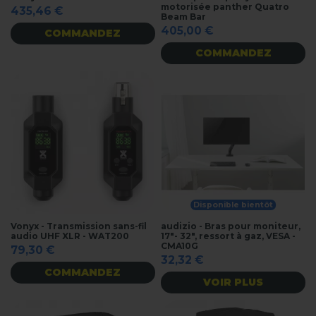
motorisée panther Quatro
435,46 €
Beam Bar
405,00 €
COMMANDEZ
COMMANDEZ
Disponible bientôt
Vonyx - Transmission sans-fil
audizio - Bras pour moniteur,
audio UHF XLR - WAT200
17"- 32", ressort à gaz, VESA -
CMA10G
79,30 €
32,32 €
COMMANDEZ
VOIR PLUS