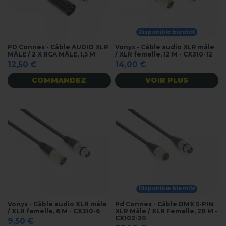
Disponible bientôt
PD Connex - Câble AUDIO XLR
Vonyx - Câble audio XLR mâle
MÂLE / 2 X RCA MÂLE, 1,5 M
/ XLR femelle, 12 M - CX310-12
12,50 €
14,00 €
COMMANDEZ
VOIR PLUS
Disponible bientôt
Vonyx - Câble audio XLR mâle
Pd Connex - Câble DMX 5-PIN
/ XLR femelle, 6 M - CX310-6
XLR Mâle / XLR Femelle, 20 M -
CX102-20
9,50 €