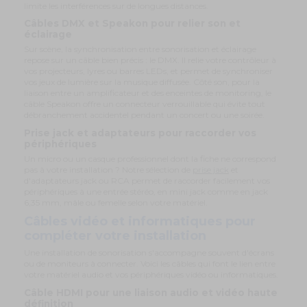
limite les interférences sur de longues distances.
Câbles DMX et Speakon pour relier son et
éclairage
Sur scène, la synchronisation entre sonorisation et éclairage
repose sur un câble bien précis : le DMX. Il relie votre contrôleur à
vos projecteurs, lyres ou barres LEDs, et permet de synchroniser
vos jeux de lumière sur la musique diffusée. Côté son, pour la
liaison entre un amplificateur et des enceintes de monitoring, le
câble Speakon offre un connecteur verrouillable qui évite tout
débranchement accidentel pendant un concert ou une soirée.
Prise jack et adaptateurs pour raccorder vos
périphériques
Un micro ou un casque professionnel dont la fiche ne correspond
pas à votre installation ? Notre sélection de
prise jack
et
d'adaptateurs jack ou RCA permet de raccorder facilement vos
périphériques à une entrée stéréo, en mini jack comme en jack
6,35 mm, mâle ou femelle selon votre matériel.
Câbles vidéo et informatiques pour
compléter votre installation
Une installation de sonorisation s'accompagne souvent d'écrans
ou de moniteurs à connecter. Voici les câbles qui font le lien entre
votre matériel audio et vos périphériques vidéo ou informatiques.
Câble HDMI pour une liaison audio et vidéo haute
définition