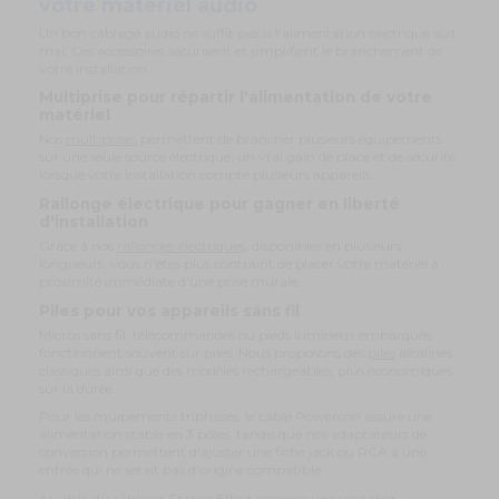
votre matériel audio
Un bon câblage audio ne suffit pas si l'alimentation électrique suit
mal. Ces accessoires sécurisent et simplifient le branchement de
votre installation.
Multiprise pour répartir l'alimentation de votre
matériel
Nos
multiprises
permettent de brancher plusieurs équipements
sur une seule source électrique, un vrai gain de place et de sécurité
lorsque votre installation compte plusieurs appareils.
Rallonge électrique pour gagner en liberté
d'installation
Grâce à nos
rallonges électriques
, disponibles en plusieurs
longueurs, vous n'êtes plus contraint de placer votre matériel à
proximité immédiate d'une prise murale.
Piles pour vos appareils sans fil
Micros sans fil, télécommandes ou pieds lumineux embarqués
fonctionnent souvent sur piles. Nous proposons des
piles
alcalines
classiques ainsi que des modèles rechargeables, plus économiques
sur la durée.
Pour les équipements triphasés, le câble Powercon assure une
alimentation stable en 3 pôles, tandis que nos adaptateurs de
conversion permettent d'ajuster une fiche jack ou RCA à une
entrée qui ne serait pas d'origine compatible.
Au-delà du câblage, France Effect propose une véritable