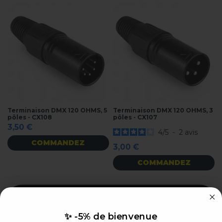
Terminaison DMX 120 OHMS, 5
Terminaison DMX 120 OHMS, 3
pôles - CX108
pôles - CX107
3,50 €
4
/
5
-
2
avis
COMMANDEZ
3,00 €
COMMANDEZ
✨ -5% de bienvenue