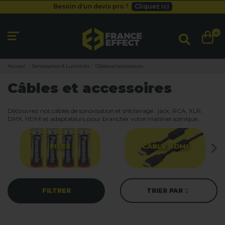
Besoin d'un devis pro ?
Cliquez ici
Livraison gratuite
dès 49
€
Besoin d'un devis pro ?
Cliquez ici
0
Livraison gratuite
dès 49
€
Accueil
Sonorisation & Lumières
Câbles et accessoires
Câbles et accessoires
Découvrez nos câbles de sonorisation et d'éclairage : jack, RCA, XLR,
DMX, HDMI et adaptateurs pour brancher votre matériel scénique.
PILES
CÂBLE HDMI
FILTRER
TRIER PAR