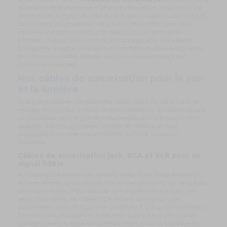
les besoins de branchement de votre installation, aussi bien côté
son que côté lumière : du jack au XLR pour l'audio, jusqu'au DMX
pour piloter vos projecteurs et vos jeux de lumière. Que vous
équipiez une sono mobile, une régie DJ ou un plan de feu
complet, chaque liaison mérite un câblage fiable, capable de
transporter le signal sans perte ni interférence. Nous avons réuni
des références solides, pensées pour un usage professionnel
comme occasionnel.
Nos câbles de sonorisation pour le son
et la lumière
Avant de brancher vos enceintes, votre ampli ou votre table de
mixage, encore faut-il choisir le bon connecteur. Et côté éclairage,
un projecteur ou une lyre ne s'allume pas sans une liaison DMX
adaptée. Voici les principales familles de câbles que nous
proposons pour relier votre matériel, qu'il soit sonore ou
lumineux.
Câbles de sonorisation jack, RCA et XLR pour un
signal fidèle
Nos câbles jack existent en versions mâle-mâle, mâle-femelle ou
femelle-femelle, pratiques pour brancher un micro, un casque ou
une source stéréo. Pour associer une chaîne hi-fi vintage à un
setup plus récent, les câbles RCA restent une valeur sûre,
notamment lorsqu'il faut relier un lecteur CD à un amplificateur.
Plus robustes, les câbles XLR assurent quant à eux une liaison
symétrique entre appareils professionnels, avec un blindage qui