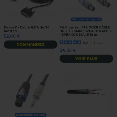
Disponible bientôt
Beam Z - Cable ILDA de 20
Pd Connex - PLUGGER CÂBLE
mètres
HP 2 X 2.5MM² SPEAKON MÂLE
- SPEAKON MÂLE 10 m
52,00 €
5
/
5
-
1
avis
COMMANDEZ
24,95 €
VOIR PLUS
Disponible bientôt