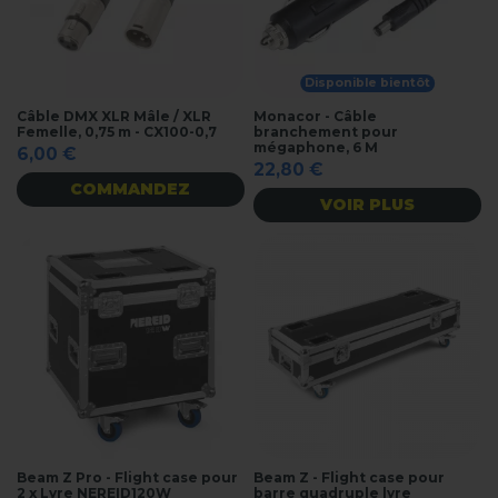
Disponible bientôt
Câble DMX XLR Mâle / XLR
Monacor - Câble
Femelle, 0,75 m - CX100-0,7
branchement pour
mégaphone, 6 M
6,00 €
22,80 €
COMMANDEZ
VOIR PLUS
Beam Z Pro - Flight case pour
Beam Z - Flight case pour
2 x Lyre NEREID120W
barre quadruple lyre