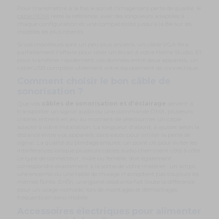
Pour transmettre à la fois le son et l'image sans perte de qualité, le
câble HDMI
reste la référence, avec des longueurs adaptées à
chaque configuration et une compatibilité jusqu'à la 8K sur les
modèles les plus récents.
Si vos moniteurs sont un peu plus anciens, un câble VGA fera
parfaitement l'affaire pour relier un écran à votre Home Studio. Et
pour transférer rapidement vos données entre deux appareils, un
câble USB complète utilement votre équipement de connectique.
Comment choisir le bon câble de
sonorisation ?
Que vos
câbles de sonorisation et d'éclairage
servent à
transporter un signal audio ou une commande DMX, plusieurs
critères entrent en jeu au moment de sélectionner un câble
adapté à votre installation. La longueur d'abord, à ajuster selon la
distance entre vos appareils, sans excès pour limiter la perte de
signal. La qualité du blindage ensuite, un point clé pour éviter les
interférences lorsque plusieurs câbles audio cheminent côte à côte.
Le type de connecteur, mâle ou femelle, doit également
correspondre exactement à la sortie de votre matériel : un ampli,
une enceinte ou une table de mixage n'acceptent pas toujours les
mêmes fiches. Enfin, une gaine résistante fait toute la différence
pour un usage nomade, lors de montages et démontages
fréquents en sono mobile.
Accessoires électriques pour alimenter