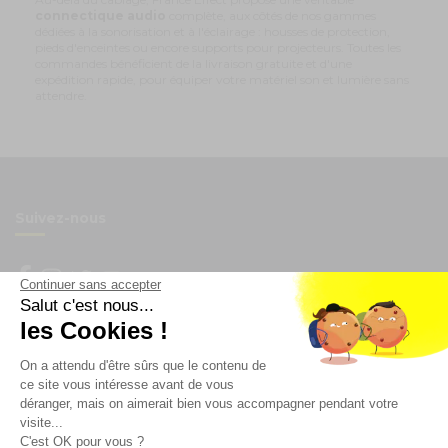
connectique audio
complète, aux côtés de nos gammes
dédiées à la sonorisation et à l'éclairage : housses de protection,
pieds d'enceintes ou encore supports pour projecteurs. Toutes les
commandes bénéficient de la livraison gratuite et d'une
expédition rapide, pour équiper votre matériel son et lumière sans
attendre.
Suivez-nous
Continuer sans accepter
Salut c'est nous...
Newsletter
les Cookies !
On a attendu d'être sûrs que le contenu de
Enregistrez vous à la newsletter
ce site vous intéresse avant de vous
Restez à l'actualité sur nos produits et les offres du
déranger, mais on aimerait bien vous accompagner pendant votre
moment
visite...
C'est OK pour vous ?