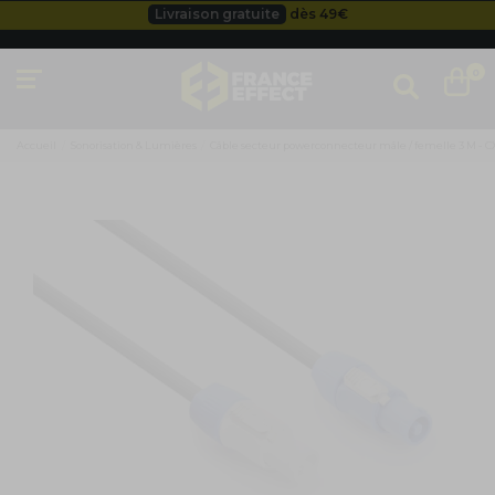
Livraison gratuite
dès 49
€
Besoin d'un devis pro ?
Cliquez ici
Livraison gratuite
dès 49
€
0
Accueil
Sonorisation & Lumières
Câble secteur powerconnecteur mâle / femelle 3 M - C