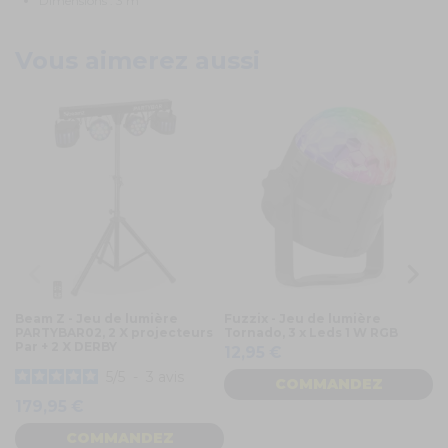
Dimensions : 3 m
Vous aimerez aussi
Beam Z - Jeu de lumière
Fuzzix - Jeu de lumière
Ma
PARTYBAR02, 2 X projecteurs
Tornado, 3 x Leds 1 W RGB
to
Par + 2 X DERBY
R
12,95 €
1
5
/
5
-
3
avis
COMMANDEZ
179,95 €
COMMANDEZ