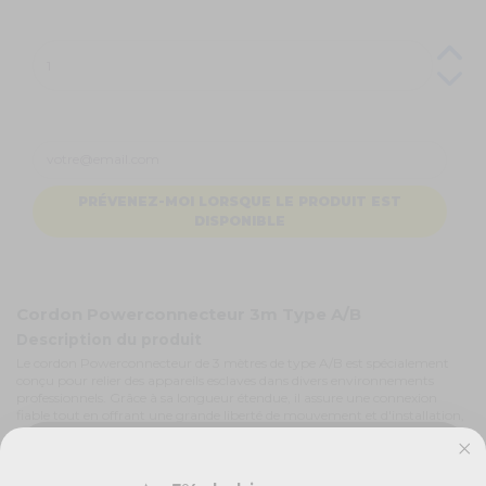
PRÉVENEZ-MOI LORSQUE LE PRODUIT EST
DISPONIBLE
Cordon Powerconnecteur 3m Type A/B
Description du produit
Le cordon Powerconnecteur de 3 mètres de type A/B est spécialement
conçu pour relier des appareils esclaves dans divers environnements
professionnels. Grâce à sa longueur étendue, il assure une connexion
fiable tout en offrant une grande liberté de mouvement et d'installation,
facilitant ainsi l'organisation de vos installations électriques.
Connecteurs professionnels
Équipé de connecteurs de type A/B, ce cordon offre une compatibilité