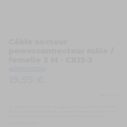
Câble secteur
powerconnecteur mâle /
femelle 3 M - CX15-3
Disponible bientôt
19,95 €
TTC
Ref.
177.970
Ce cordon permet de relier deux appareils, avec un
Powerconnector
(A) et un Powerconnector (B). Le diamètre extérieur est de 8.5 mm.
Le matériau du câble propose une solidité à toutes épreuves.
Dimensions : 3 m