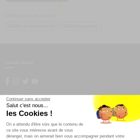
Catégories Associés
Câbles et accessoires
Câble Powercon
Suivez-nous
Newsletter
Continuer sans accepter
Salut c'est nous...
les Cookies !
Enregistrez vous à la newsletter
Restez à l'actualité sur nos produits et les offres du
On a attendu d'être sûrs que le contenu de
moment
ce site vous intéresse avant de vous
déranger, mais on aimerait bien vous accompagner pendant votre